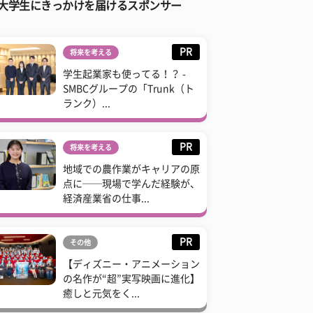
大学生にきっかけを届けるスポンサー
PR
将来を考える
学生起業家も使ってる！？ -
SMBCグループの「Trunk（ト
ランク）...
PR
将来を考える
地域での農作業がキャリアの原
点に──現場で学んだ経験が、
経済産業省の仕事...
PR
その他
【ディズニー・アニメーション
の名作が“超”実写映画に進化】
癒しと元気をく...