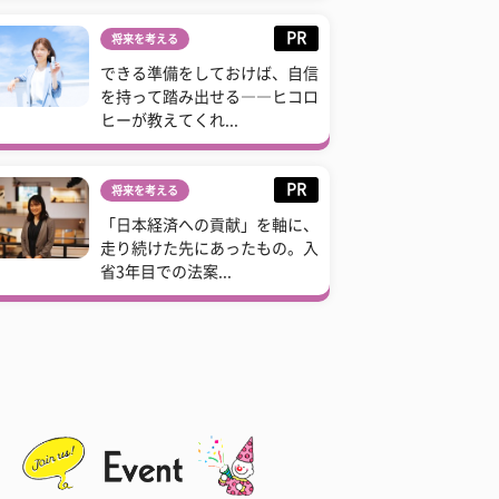
PR
将来を考える
できる準備をしておけば、自信
を持って踏み出せる――ヒコロ
ヒーが教えてくれ...
PR
将来を考える
「日本経済への貢献」を軸に、
走り続けた先にあったもの。入
省3年目での法案...