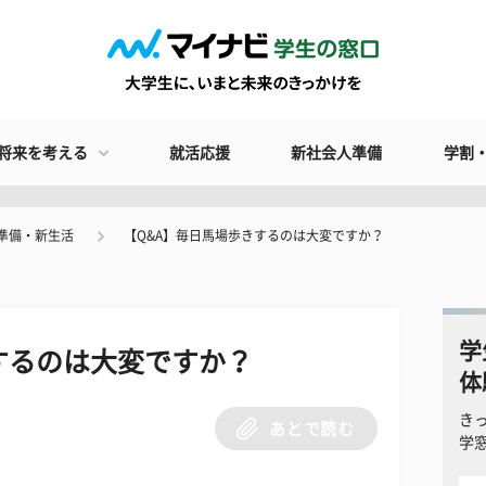
将来を考える
就活応援
新社会人準備
学割
準備・新生活
【Q&A】毎日馬場歩きするのは大変ですか？
学
するのは大変ですか？
体
き
あとで読む
学