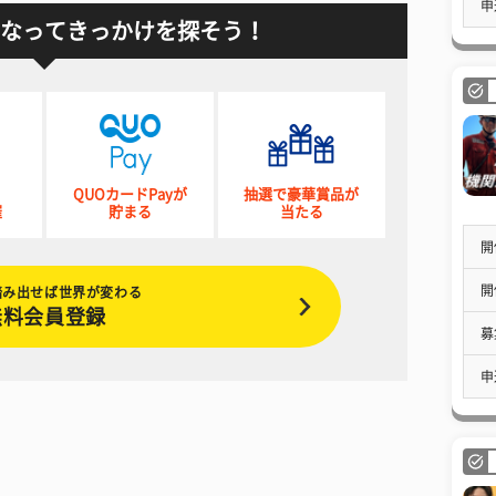
申
なってきっかけを探そう！
QUOカードPayが
抽選で豪華賞品が
催
貯まる
当たる
開
開
踏み出せば世界が変わる
無料会員登録
募
申