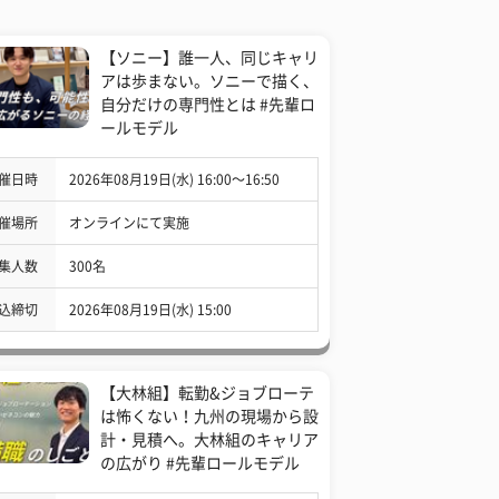
【ソニー】誰一人、同じキャリ
アは歩まない。ソニーで描く、
自分だけの専門性とは #先輩ロ
ールモデル
催日時
2026年08月19日(水) 16:00〜16:50
催場所
オンラインにて実施
集人数
300名
込締切
2026年08月19日(水) 15:00
【大林組】転勤&ジョブローテ
は怖くない！九州の現場から設
計・見積へ。大林組のキャリア
の広がり #先輩ロールモデル