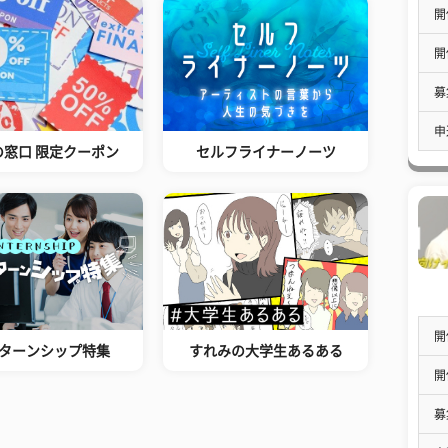
開
開
募
申
の窓口 限定クーポン
セルフライナーノーツ
開
ターンシップ特集
すれみの大学生あるある
開
募