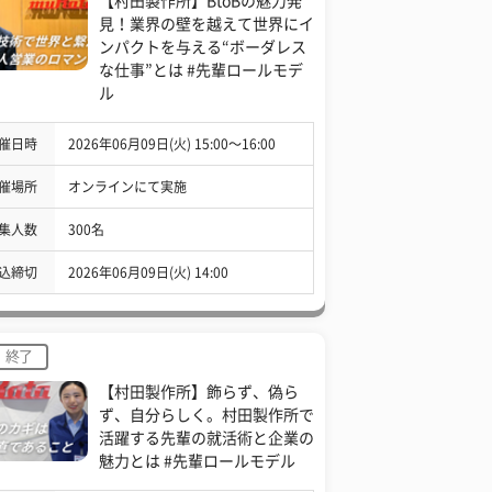
【村田製作所】BtoBの魅力発
見！業界の壁を越えて世界にイ
ンパクトを与える“ボーダレス
な仕事”とは #先輩ロールモデ
ル
催日時
2026年06月09日(火) 15:00〜16:00
催場所
オンラインにて実施
集人数
300名
込締切
2026年06月09日(火) 14:00
終了
【村田製作所】飾らず、偽ら
ず、自分らしく。村田製作所で
活躍する先輩の就活術と企業の
魅力とは #先輩ロールモデル