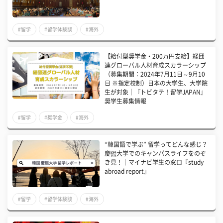
#留学
#留学体験談
#海外
【給付型奨学金・200万円支給】経団
連グローバル人材育成スカラーシップ
（募集期間：2024年7月11日～9月10
日 ※指定校制）日本の大学生、大学院
生が対象｜『トビタテ！留学JAPAN』
奨学生募集情報
#留学
#奨学金
#海外
“韓国語で学ぶ” 留学ってどんな感じ？
慶煕大学でのキャンパスライフをのぞ
き見！｜マイナビ学生の窓口『study
abroad report』
#留学
#留学体験談
#海外