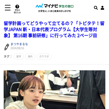
学生の
窓口とは
留学計画ってどうやって立てるの？「トビタテ！留
学JAPAN 新・日本代表プログラム【大学生等対
象】 第16期 事前研修」に行ってみた 2ページ目
まつやまるな
2024/08/16
タグ：
留学
海外
ガクラボ