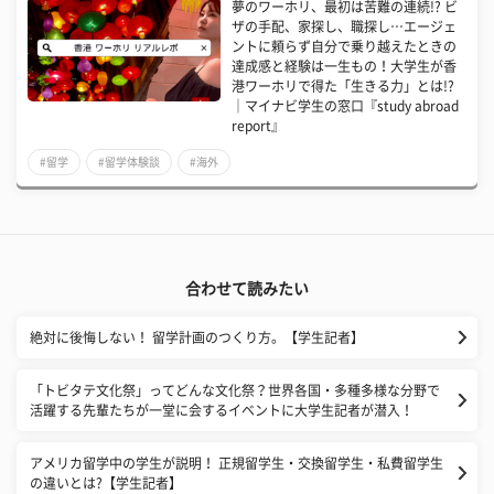
夢のワーホリ、最初は苦難の連続!? ビ
ザの手配、家探し、職探し…エージェ
ントに頼らず自分で乗り越えたときの
達成感と経験は一生もの！大学生が香
港ワーホリで得た「生きる力」とは!?
｜マイナビ学生の窓口『study abroad
report』
#留学
#留学体験談
#海外
合わせて読みたい
絶対に後悔しない！ 留学計画のつくり方。【学生記者】
「トビタテ文化祭」ってどんな文化祭？世界各国・多種多様な分野で
活躍する先輩たちが一堂に会するイベントに大学生記者が潜入！
アメリカ留学中の学生が説明！ 正規留学生・交換留学生・私費留学生
の違いとは?【学生記者】