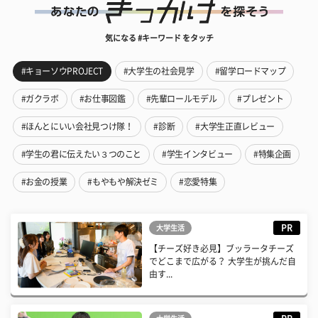
気になる #キーワード をタッチ
#キョーソウPROJECT
#大学生の社会見学
#留学ロードマップ
#ガクラボ
#お仕事図鑑
#先輩ロールモデル
#プレゼント
#ほんとにいい会社見つけ隊！
#診断
#大学生正直レビュー
#学生の君に伝えたい３つのこと
#学生インタビュー
#特集企画
#お金の授業
#もやもや解決ゼミ
#恋愛特集
PR
大学生活
【チーズ好き必見】ブッラータチーズ
でどこまで広がる？ 大学生が挑んだ自
由す...