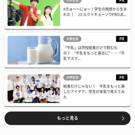
PR
大学生活
#ぎゅ〜〜にゅー！学生の発想から生ま
れた！ Jミルク×キョーソウPROJE...
PR
大学生活
「牛乳」は学校給食だけで飲むも
の？ “牛乳をもっと身近に”――「牛
乳でスマ...
PR
大学生活
給食だけじゃない！ 牛乳をもっと楽
しむアイデア、学生が本気で考えてみ
た
もっと見る