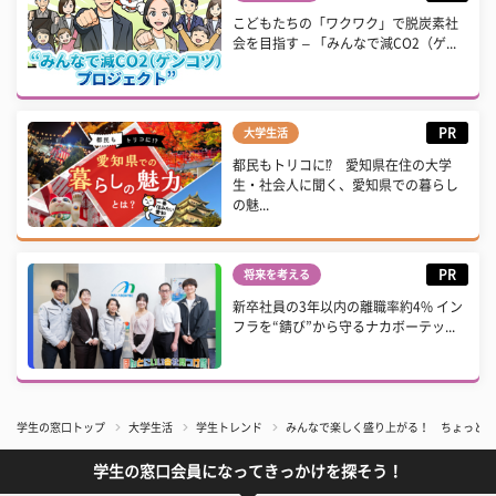
こどもたちの「ワクワク」で脱炭素社
会を目指す – 「みんなで減CO2（ゲ...
PR
大学生活
都民もトリコに⁉ 愛知県在住の大学
生・社会人に聞く、愛知県での暮らし
の魅...
PR
将来を考える
新卒社員の3年以内の離職率約4% イン
フラを“錆び”から守るナカボーテッ...
学生の窓口トップ
大学生活
学生トレンド
みんなで楽しく盛り上がる！ ちょっとし
学生の窓口会員になってきっかけを探そう！