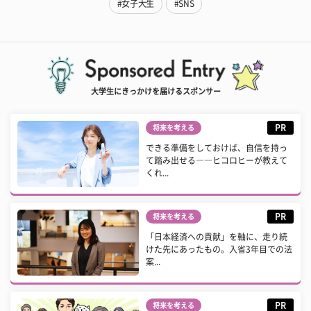
#女子大生
#SNS
大学生にきっかけを届けるスポンサー
PR
将来を考える
できる準備をしておけば、自信を持っ
て踏み出せる――ヒコロヒーが教えて
くれ...
PR
将来を考える
「日本経済への貢献」を軸に、走り続
けた先にあったもの。入省3年目での法
案...
PR
将来を考える