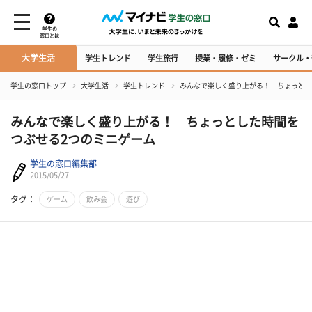
学生の
窓口とは
大学生活
学生トレンド
学生旅行
授業・履修・ゼミ
サークル・
学生の窓口トップ
大学生活
学生トレンド
みんなで楽しく盛り上がる！ ちょっとし
みんなで楽しく盛り上がる！ ちょっとした時間を
つぶせる2つのミニゲーム
学生の窓口編集部
2015/05/27
タグ：
ゲーム
飲み会
遊び