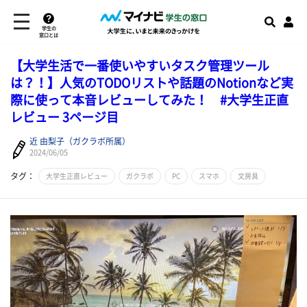
学生の
窓口とは
【大学生活で一番使いやすいタスク管理ツール
は？！】人気のTODOリストや話題のNotionなど実
際に使って本音レビューしてみた！ #大学生正直
レビュー 3ページ目
近 由梨子（ガクラボ所属）
2024/06/05
タグ：
大学生正直レビュー
ガクラボ
PC
スマホ
文房具