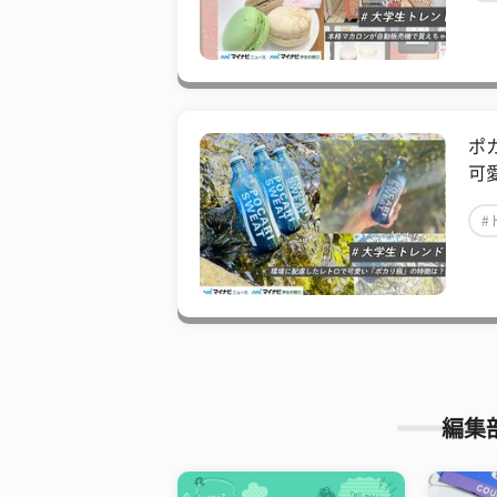
ポ
可
#
編集