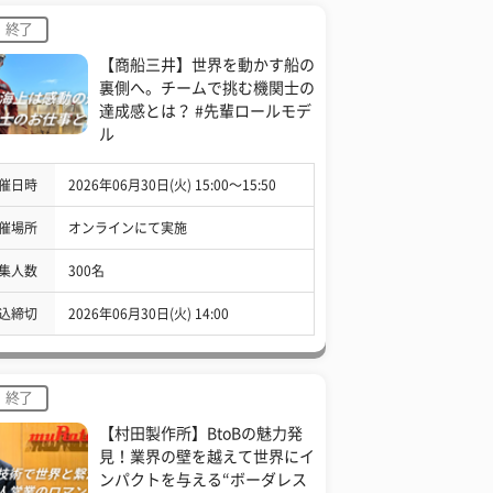
終了
【商船三井】世界を動かす船の
裏側へ。チームで挑む機関士の
達成感とは？ #先輩ロールモデ
ル
催日時
2026年06月30日(火) 15:00〜15:50
催場所
オンラインにて実施
集人数
300名
込締切
2026年06月30日(火) 14:00
終了
【村田製作所】BtoBの魅力発
見！業界の壁を越えて世界にイ
ンパクトを与える“ボーダレス