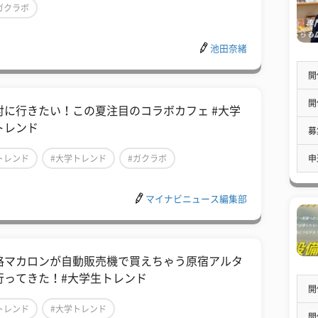
ガクラボ
池田奈緒
開
開
対に行きたい！この夏注目のコラボカフェ #大学
トレンド
募
申
トレンド
#大学トレンド
#ガクラボ
マイナビニュース編集部
格マカロンが自動販売機で買えちゃう原宿アルタ
行ってきた！#大学生トレンド
開
トレンド
#大学トレンド
開