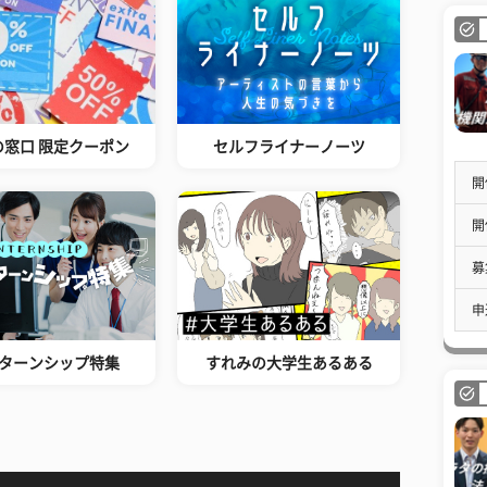
の窓口 限定クーポン
セルフライナーノーツ
開
開
募
申
ターンシップ特集
すれみの大学生あるある