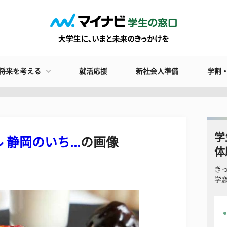
将来を考える
就活応援
新社会人準備
学割
学
静岡のいち...
の画像
体
き
学