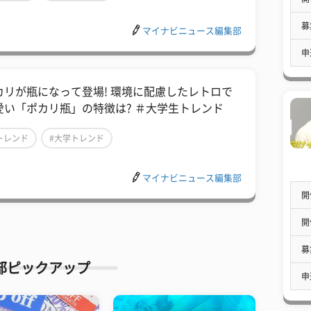
募
マイナビニュース編集部
申
カリが瓶になって登場! 環境に配慮したレトロで
愛い「ポカリ瓶」の特徴は? ＃大学生トレンド
トレンド
#大学トレンド
マイナビニュース編集部
開
開
募
部ピックアップ
申