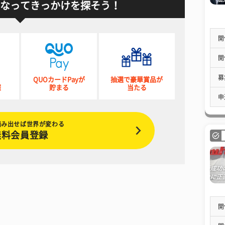
なってきっかけを探そう！
開
開
募
QUOカードPayが
抽選で豪華賞品が
催
貯まる
当たる
申
踏み出せば世界が変わる
無料会員登録
開