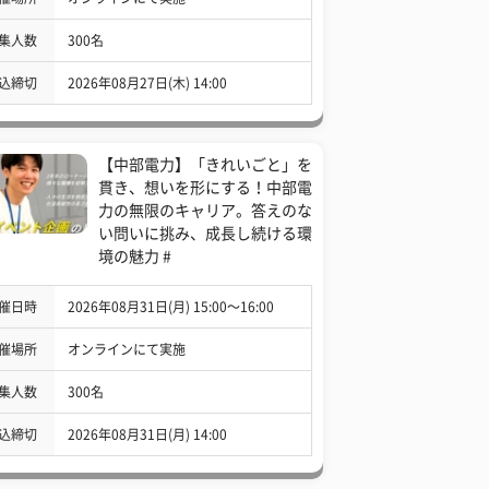
集人数
300名
込締切
2026年08月27日(木) 14:00
【中部電力】「きれいごと」を
貫き、想いを形にする！中部電
力の無限のキャリア。答えのな
い問いに挑み、成長し続ける環
境の魅力 #
催日時
2026年08月31日(月) 15:00〜16:00
催場所
オンラインにて実施
集人数
300名
込締切
2026年08月31日(月) 14:00