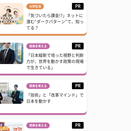
PR
大学生活
「気づいたら課金!?」ネットに
潜む“ダークパターン”て、知っ
てる？
PR
将来を考える
「日本縦断で培った視野と判断
力が、世界を動かす政策の現場
で生きている」
PR
将来を考える
「技術」と「改革マインド」で
日本を動かす
PR
将来を考える