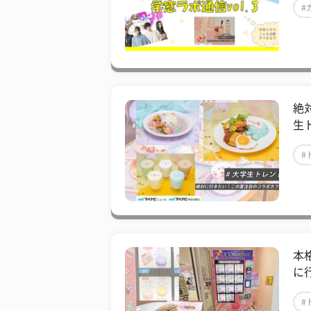
#
絶
生
#
本
に
#