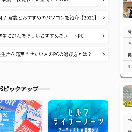
？ 解説とおすすめのパソコンを紹介【2021】
開
学生に選んでほしいおすすめのノートPC
開
生活を充実させたい人のPCの選び方とは？
募
申
部ピックアップ
開
開