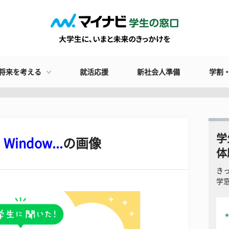
将来を考える
就活応援
新社会人準備
学割
学
ndow...
の画像
体
き
学