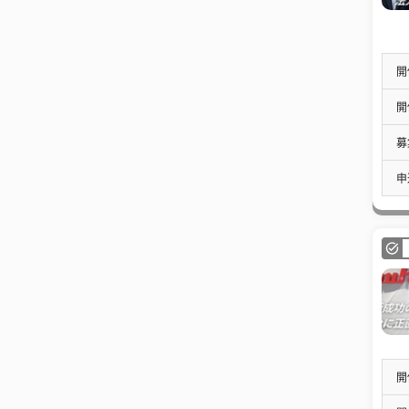
開
開
募
申
開