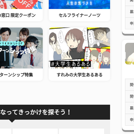
募
の窓口 限定クーポン
セルフライナーノーツ
申
ターンシップ特集
すれみの大学生あるある
開
開
募
なってきっかけを探そう！
申