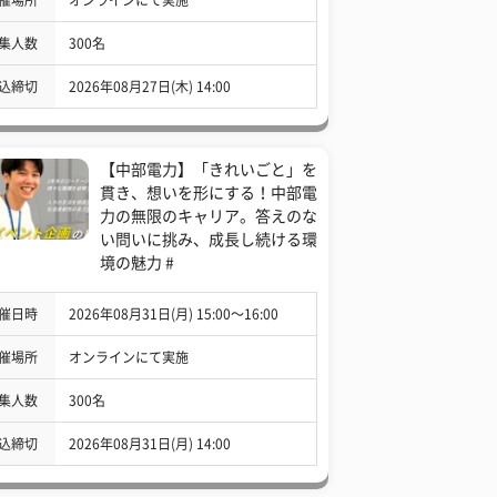
集人数
300名
込締切
2026年08月27日(木) 14:00
【中部電力】「きれいごと」を
貫き、想いを形にする！中部電
力の無限のキャリア。答えのな
い問いに挑み、成長し続ける環
境の魅力 #
催日時
2026年08月31日(月) 15:00〜16:00
催場所
オンラインにて実施
集人数
300名
込締切
2026年08月31日(月) 14:00