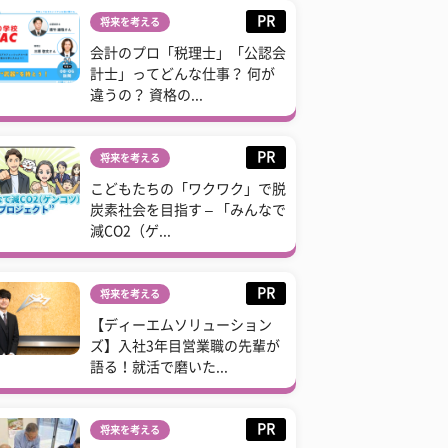
PR
将来を考える
会計のプロ「税理士」「公認会
計士」ってどんな仕事？ 何が
違うの？ 資格の...
PR
将来を考える
こどもたちの「ワクワク」で脱
炭素社会を目指す – 「みんなで
減CO2（ゲ...
PR
将来を考える
【ディーエムソリューション
ズ】入社3年目営業職の先輩が
語る！就活で磨いた...
PR
将来を考える