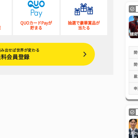
QUOカードPayが
抽選で豪華賞品が
催
貯まる
当たる
踏み出せば世界が変わる
開
無料会員登録
開
募
申