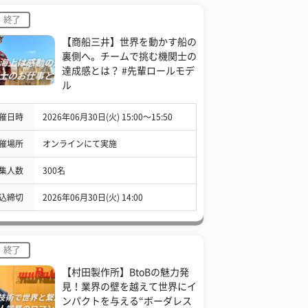
終了
【商船三井】世界を動かす船の
裏側へ。チームで挑む機関士の
達成感とは？ #先輩ロールモデ
ル
催日時
2026年06月30日(火) 15:00〜15:50
催場所
オンラインにて実施
集人数
300名
込締切
2026年06月30日(火) 14:00
終了
【村田製作所】BtoBの魅力発
見！業界の壁を越えて世界にイ
ンパクトを与える“ボーダレス