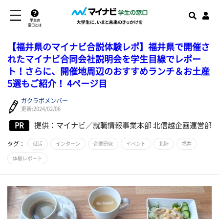
学生の
窓口とは
【福井県のマイナビ合説体験レポ】福井県で開催さ
れたマイナビ合同会社説明会を学生目線でレポー
ト！さらに、開催地周辺のおすすめランチ＆お土産
5選もご紹介！ 4ページ目
ガクラボメンバー
更新:2024/02/06
PR
提供：マイナビ／就職情報事業本部 北信越企画運営部
タグ：
就活
インターン
企業研究
イベント
北陸
福井
体験レポート