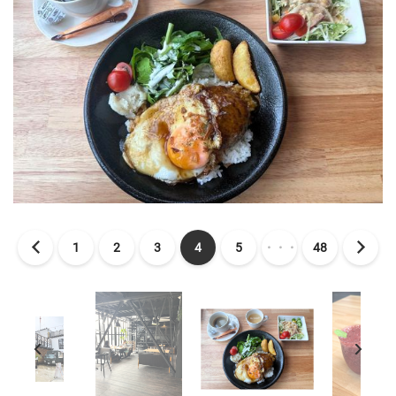
1
2
3
4
5
・・・
48