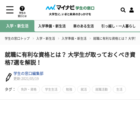
学生の
窓口とは
入学・新生活
入学準備・新生活
車のある生活
引っ越し・一人暮らし
学生の窓口トップ
入学・新生活
入学準備・新生活
就職に有利な資格とは？ 大学生
就職に有利な資格とは？ 大学生が取っておくべき資
格7選を解説！
学生の窓口編集部
更新:2021/05/19
タグ：
免許・資格
学生生活
勉強
就活
就職活動
生活