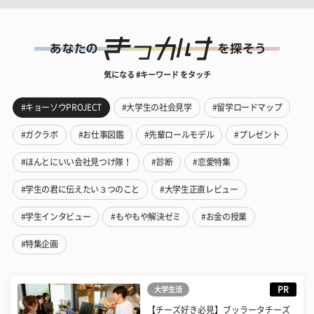
気になる #キーワード をタッチ
#キョーソウPROJECT
#大学生の社会見学
#留学ロードマップ
#ガクラボ
#お仕事図鑑
#先輩ロールモデル
#プレゼント
#ほんとにいい会社見つけ隊！
#診断
#恋愛特集
#学生の君に伝えたい３つのこと
#大学生正直レビュー
#学生インタビュー
#もやもや解決ゼミ
#お金の授業
#特集企画
PR
大学生活
【チーズ好き必見】ブッラータチーズ