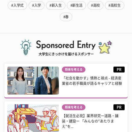
#入学式
#入学
#新入生
#新生活
#高校
#高校生
#春
大学生にきっかけを届けるスポンサー
PR
将来を考える
「社会を動かす」情熱と視点 - 経済産
業省の若手職員が語るキャリアと経験
PR
将来を考える
【就活生必見】業界研究ー道路・舗
装・建設ー 「みんなの“あたりま
え”を...