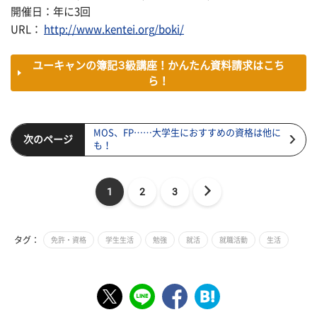
開催日：年に3回
URL：
http://www.kentei.org/boki/
ユーキャンの簿記３級講座！かんたん資料請求はこち
ら！
MOS、FP……大学生におすすめの資格は他に
次のページ
も！
1
2
3
タグ：
免許・資格
学生生活
勉強
就活
就職活動
生活