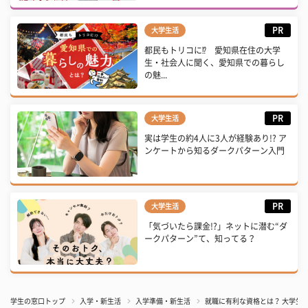
PR
大学生活
都民もトリコに⁉ 愛知県在住の大学
生・社会人に聞く、愛知県での暮らし
の魅...
PR
大学生活
実は学生の約4人に3人が経験あり!? ア
ンケートから知るダークパターン入門
PR
大学生活
「気づいたら課金!?」ネットに潜む“ダ
ークパターン”て、知ってる？
学生の窓口トップ
入学・新生活
入学準備・新生活
就職に有利な資格とは？ 大学生