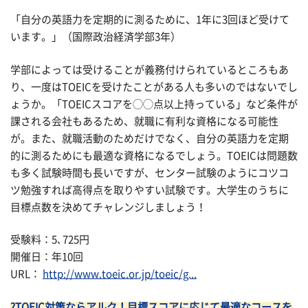
「自分の英語力を定期的に測るために、1年に3回ほど受けて
います。」（国際政治経済学部3年）
学部によっては受けることが義務付けられているところもあ
り、一度はTOEICを受けたことがある人も多いのではないでし
ょうか。「TOEICスコアを◯◯点以上持っている」など条件が
課される会社もあるため、就職に有利な資格になる可能性
が。また、就職活動のためだけでなく、自分の英語力を定期
的に測るためにも最適な資格になるでしょう。TOEICは問題数
も多く試験時間も長いですが、センター試験のようにコツコ
ツ勉強すれば高得点を取りやすい試験です。大学生のうちに
目標点数を決めてチャレンジしましょう！
受験料：5､725円
開催日：年10回
URL：
http://www.toeic.or.jp/toeic/g...
?TOEIC対策ならアルク！目標スコアに応じて最適なコースを