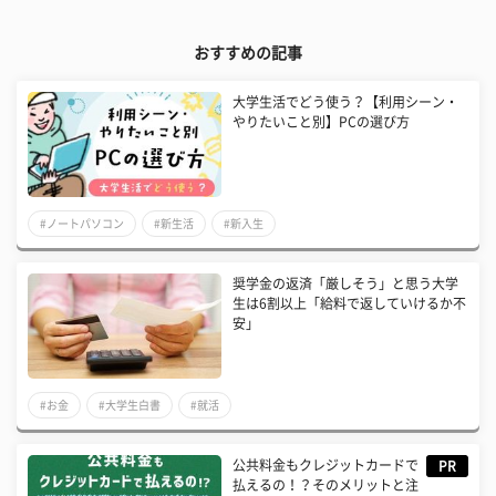
おすすめの記事
大学生活でどう使う？【利用シーン・
やりたいこと別】PCの選び方
#ノートパソコン
#新生活
#新入生
奨学金の返済「厳しそう」と思う大学
生は6割以上「給料で返していけるか不
安」
#お金
#大学生白書
#就活
公共料金もクレジットカードで
PR
払えるの！？そのメリットと注