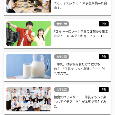
でどこまで広がる？ 大学生が挑んだ自
由す...
PR
大学生活
#ぎゅ〜〜にゅー！学生の発想から生ま
れた！ Jミルク×キョーソウPROJE...
PR
大学生活
「牛乳」は学校給食だけで飲むも
の？ “牛乳をもっと身近に”――「牛
乳でスマ...
PR
大学生活
給食だけじゃない！ 牛乳をもっと楽
しむアイデア、学生が本気で考えてみ
た