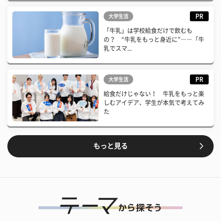
PR
大学生活
「牛乳」は学校給食だけで飲むも
の？ “牛乳をもっと身近に”――「牛
乳でスマ...
PR
大学生活
給食だけじゃない！ 牛乳をもっと楽
しむアイデア、学生が本気で考えてみ
た
もっと見る