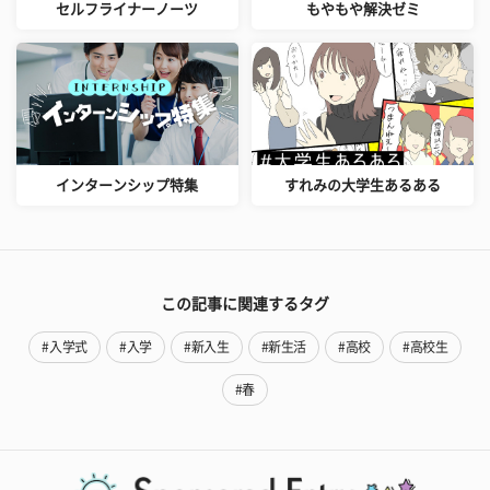
セルフライナーノーツ
もやもや解決ゼミ
インターンシップ特集
すれみの大学生あるある
この記事に関連するタグ
#入学式
#入学
#新入生
#新生活
#高校
#高校生
#春