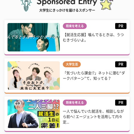
大学生にきっかけを届けるスポンサー
PR
将来を考える
【就活生応援】噛んでるときは、うつ
むきづらいよ。
PR
大学生活
「気づいたら課金!?」ネットに潜む“ダ
ークパターン”て、知ってる？
PR
将来を考える
一人で悩んでいた就活を、相談しなが
ら前へ! エージェントを活用して内々
定...