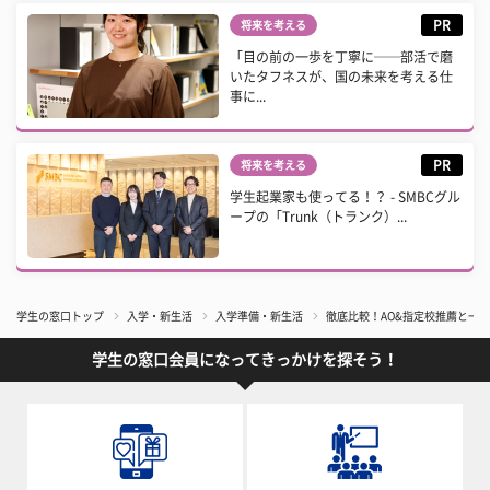
PR
将来を考える
「目の前の一歩を丁寧に──部活で磨
いたタフネスが、国の未来を考える仕
事に...
PR
将来を考える
学生起業家も使ってる！？ - SMBCグル
ープの「Trunk（トランク）...
学生の窓口トップ
入学・新生活
入学準備・新生活
徹底比較！AO&指定校推薦と一
学生の窓口会員になってきっかけを探そう！