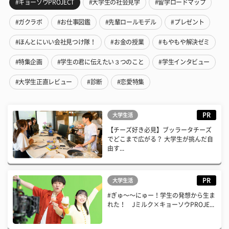
#キョーソウPROJECT
#大学生の社会見学
#留学ロードマップ
#ガクラボ
#お仕事図鑑
#先輩ロールモデル
#プレゼント
#ほんとにいい会社見つけ隊！
#お金の授業
#もやもや解決ゼミ
#特集企画
#学生の君に伝えたい３つのこと
#学生インタビュー
#大学生正直レビュー
#診断
#恋愛特集
PR
大学生活
【チーズ好き必見】ブッラータチーズ
でどこまで広がる？ 大学生が挑んだ自
由す...
PR
大学生活
#ぎゅ〜〜にゅー！学生の発想から生ま
れた！ Jミルク×キョーソウPROJE...