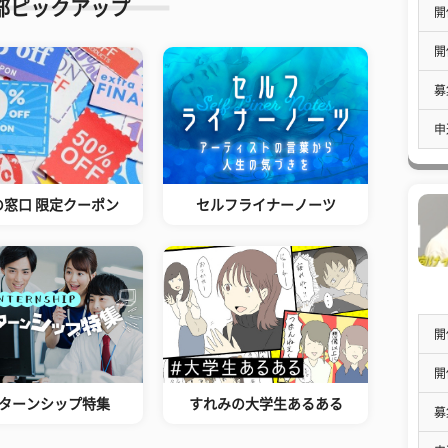
部ピックアップ
開
開
募
申
の窓口 限定クーポン
セルフライナーノーツ
開
開
ターンシップ特集
すれみの大学生あるある
募