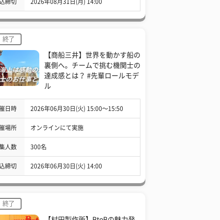
込締切
2026年08月31日(月) 14:00
終了
【商船三井】世界を動かす船の
裏側へ。チームで挑む機関士の
達成感とは？ #先輩ロールモデ
ル
催日時
2026年06月30日(火) 15:00〜15:50
催場所
オンラインにて実施
集人数
300名
込締切
2026年06月30日(火) 14:00
終了
【村田製作所】BtoBの魅力発