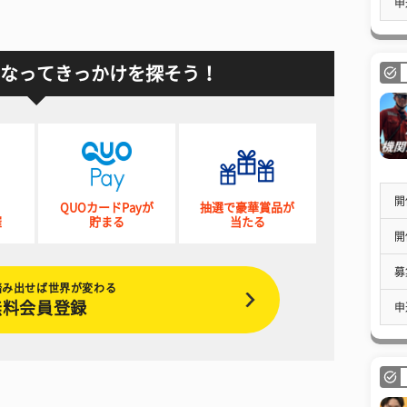
申
なってきっかけを探そう！
開
QUOカードPayが
抽選で豪華賞品が
催
貯まる
当たる
開
募
踏み出せば世界が変わる
無料会員登録
申