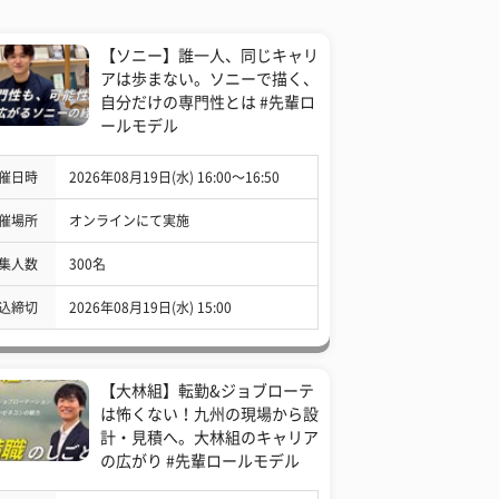
【ソニー】誰一人、同じキャリ
アは歩まない。ソニーで描く、
自分だけの専門性とは #先輩ロ
ールモデル
催日時
2026年08月19日(水) 16:00〜16:50
催場所
オンラインにて実施
集人数
300名
込締切
2026年08月19日(水) 15:00
【大林組】転勤&ジョブローテ
は怖くない！九州の現場から設
計・見積へ。大林組のキャリア
の広がり #先輩ロールモデル