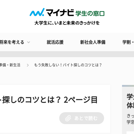
将来を考える
就活応援
新社会人準備
学割
準備・新生活
もう失敗しない！バイト探しのコツとは？
学
探しのコツとは？ 2ページ目
体
き
あとで読む
学