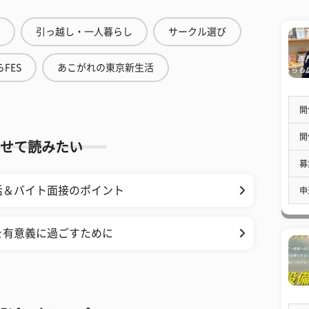
引っ越し・一人暮らし
サークル選び
FES
あこがれの東京新生活
開
開
せて読みたい
募
活＆バイト面接のポイント
申
を有意義に過ごすために