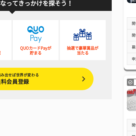
なってきっかけを探そう！
開
開
募
QUOカードPayが
抽選で豪華賞品が
催
貯まる
当たる
申
踏み出せば世界が変わる
無料会員登録
開