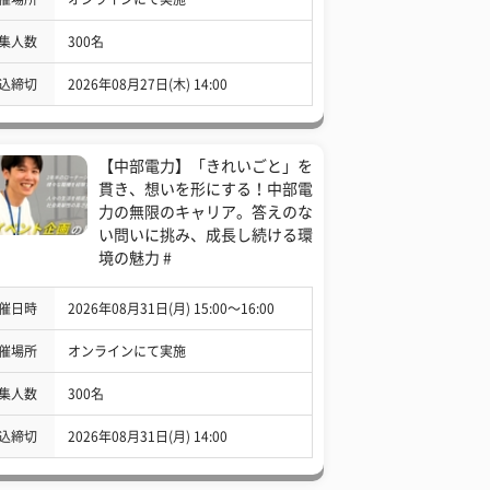
集人数
300名
込締切
2026年08月27日(木) 14:00
【中部電力】「きれいごと」を
貫き、想いを形にする！中部電
力の無限のキャリア。答えのな
い問いに挑み、成長し続ける環
境の魅力 #
催日時
2026年08月31日(月) 15:00〜16:00
催場所
オンラインにて実施
集人数
300名
込締切
2026年08月31日(月) 14:00