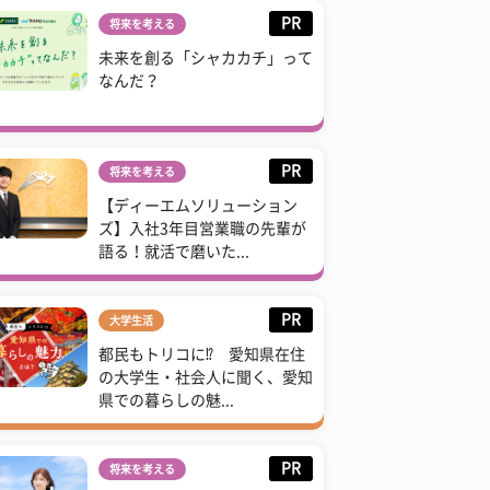
PR
将来を考える
未来を創る「シャカカチ」って
なんだ？
PR
将来を考える
【ディーエムソリューション
ズ】入社3年目営業職の先輩が
語る！就活で磨いた...
PR
大学生活
都民もトリコに⁉ 愛知県在住
の大学生・社会人に聞く、愛知
県での暮らしの魅...
PR
将来を考える