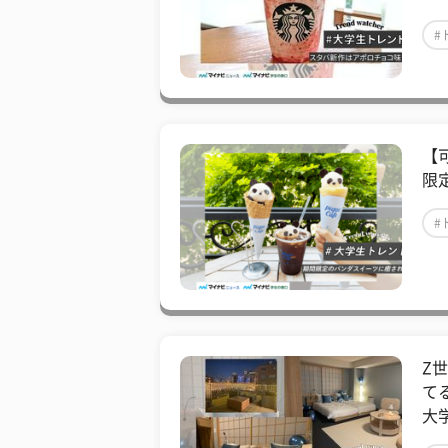
#
【
限
#
Z世
て
大