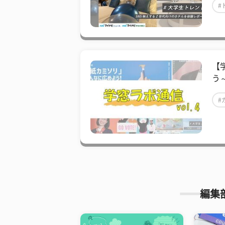
#
【
う
#
編集