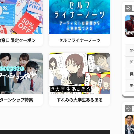
の窓口 限定クーポン
セルフライナーノーツ
開
開
募
申
ターンシップ特集
すれみの大学生あるある