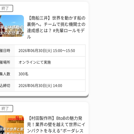
終了
【商船三井】世界を動かす船の
裏側へ。チームで挑む機関士の
達成感とは？ #先輩ロールモデ
ル
催日時
2026年06月30日(火) 15:00〜15:50
催場所
オンラインにて実施
集人数
300名
込締切
2026年06月30日(火) 14:00
終了
【村田製作所】BtoBの魅力発
見！業界の壁を越えて世界にイ
ンパクトを与える“ボーダレス