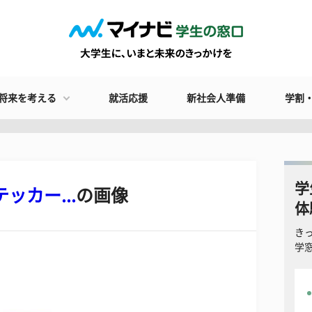
将来を考える
就活応援
新社会人準備
学割
学
ッカー...
の画像
体
き
学