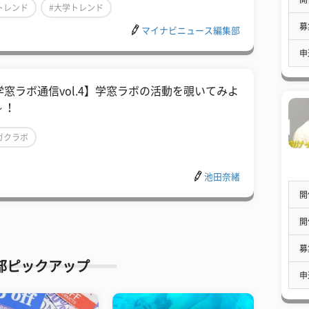
トレンド
#大学トレンド
募
マイナビニュース編集部
申
学窓ラボ通信vol.4】学窓ラボの活動を覗いてみよ
～！
ガクラボ
池田奈緒
開
開
募
部ピックアップ
申