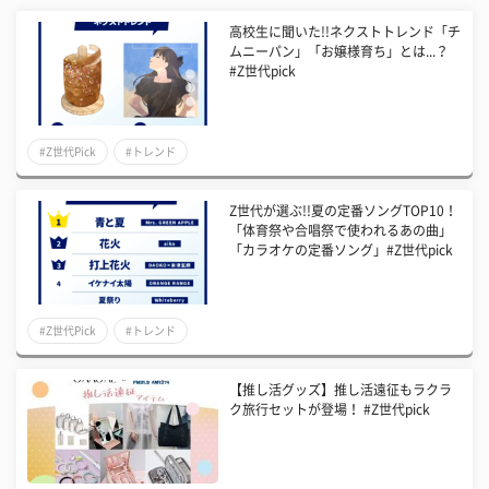
高校生に聞いた!!ネクストトレンド「チ
ムニーパン」「お嬢様育ち」とは...？
#Z世代pick
#Z世代Pick
#トレンド
Z世代が選ぶ!!夏の定番ソングTOP10！
「体育祭や合唱祭で使われるあの曲」
「カラオケの定番ソング」#Z世代pick
#Z世代Pick
#トレンド
【推し活グッズ】推し活遠征もラクラ
ク旅行セットが登場！ #Z世代pick