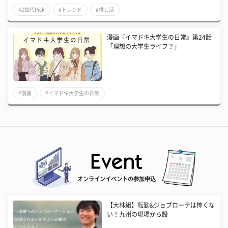
#Z世代Pick
#トレンド
#推し活
漫画『イマドキ大学生の日常』第24話
「理想の大学生ライフ？」
#漫画
#イマドキ大学生の日常
オンラインイベントの参加申込
【大林組】転勤&ジョブローテは怖くな
い！九州の現場から設