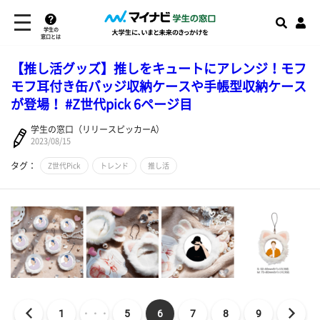
学生の
窓口とは
【推し活グッズ】推しをキュートにアレンジ！モフ
モフ耳付き缶バッジ収納ケースや手帳型収納ケース
が登場！ #Z世代pick 6ページ目
学生の窓口（リリースピッカーA）
2023/08/15
タグ：
Z世代Pick
トレンド
推し活
1
・・・
5
6
7
8
9