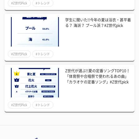
#Z世代Pick
#トレンド
学生に聞いた!!今年の夏は浴衣・甚平着
る？ 海派？ プール派？#Z世代pick
#Z世代Pick
#トレンド
Z世代が選ぶ!!夏の定番ソングTOP10！
「体育祭や合唱祭で使われるあの曲」
「カラオケの定番ソング」#Z世代pick
#Z世代Pick
#トレンド