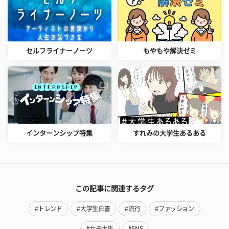
セルフライナーノーツ
もやもや解決ゼミ
インターンシップ特集
すれみの大学生あるある
この記事に関連するタグ
#トレンド
#大学生白書
#流行
#ファッション
#女子大生
#SNS