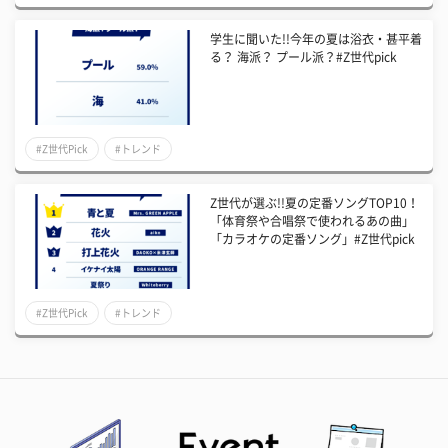
学生に聞いた!!今年の夏は浴衣・甚平着
る？ 海派？ プール派？#Z世代pick
#Z世代Pick
#トレンド
Z世代が選ぶ!!夏の定番ソングTOP10！
「体育祭や合唱祭で使われるあの曲」
「カラオケの定番ソング」#Z世代pick
#Z世代Pick
#トレンド