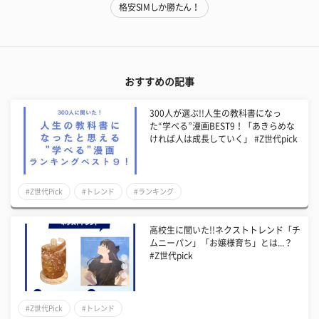
格安SIMしか勝たん！
おすすめの記事
300人が選ぶ!!人生の教科書になっ
た“学べる”漫画BEST9！「あきらめな
ければ人は成長していく」 #Z世代pick
#Z世代Pick
#トレンド
#ランキング
高校生に聞いた!!ネクストトレンド「チ
ムニーパン」「お嬢様育ち」とは...？
#Z世代pick
#Z世代Pick
#トレンド