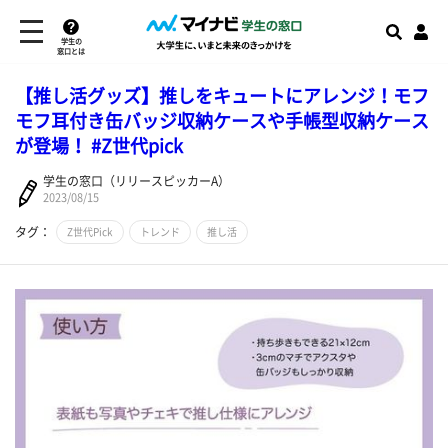
学生の
窓口とは
【推し活グッズ】推しをキュートにアレンジ！モフ
モフ耳付き缶バッジ収納ケースや手帳型収納ケース
が登場！ #Z世代pick
学生の窓口（リリースピッカーA）
2023/08/15
タグ：
Z世代Pick
トレンド
推し活