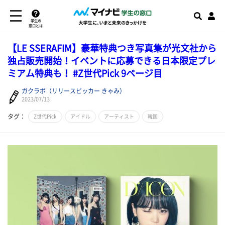
学生の
窓口とは
【LE SSERAFIM】豪華特典つき写真集が光文社から
独占販売開始！イベントに応募できる日本限定プレ
ミアム特典も！ #Z世代Pick 9ページ目
ガクラボ（リリースピッカー きゃみ）
2023/07/13
タグ：
Z世代Pick
アイドル
アーティスト
韓国