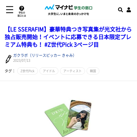
学生の
窓口とは
【LE SSERAFIM】豪華特典つき写真集が光文社から
独占販売開始！イベントに応募できる日本限定プレ
ミアム特典も！ #Z世代Pick 3ページ目
ガクラボ（リリースピッカー きゃみ）
2023/07/13
タグ：
Z世代Pick
アイドル
アーティスト
韓国