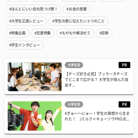
#ほんとにいい会社見つけ隊！
#お金の授業
#大学生正直レビュー
#学生の君に伝えたい３つのこと
#特集企画
#恋愛特集
#もやもや解決ゼミ
#診断
#学生インタビュー
PR
大学生活
【チーズ好き必見】ブッラータチーズ
でどこまで広がる？ 大学生が挑んだ自
由す...
PR
大学生活
#ぎゅ〜〜にゅー！学生の発想から生ま
れた！ Jミルク×キョーソウPROJE...