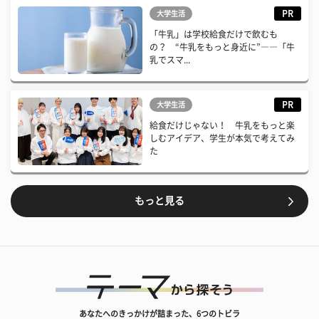
PR
大学生活
「牛乳」は学校給食だけで飲むも
の？ “牛乳をもっと身近に”――「牛
乳でスマ...
PR
大学生活
給食だけじゃない！ 牛乳をもっと楽
しむアイデア、学生が本気で考えてみ
た
もっと見る
あなたへのきっかけが詰まった、6つのトビラ