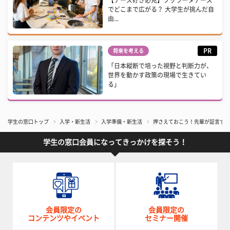
でどこまで広がる？ 大学生が挑んだ自
由...
PR
将来を考える
「日本縦断で培った視野と判断力が、
世界を動かす政策の現場で生きてい
る」
学生の窓口トップ
入学・新生活
入学準備・新生活
押さえておこう！先輩が証言する
学生の窓口会員になってきっかけを探そう！
会員限定の
会員限定の
コンテンツやイベント
セミナー開催