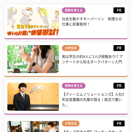
PR
将来を考える
社会を動かすキーパーソン 税理士の
仕事に密着取材！
PR
大学生活
実は学生の約4人に3人が経験あり!? ア
ンケートから知るダークパターン入門
PR
将来を考える
【ディーエムソリューションズ】入社3
年目営業職の先輩が語る！就活で磨い
た...
PR
大学生活
【チーズ好き必見】ブッラータチーズ