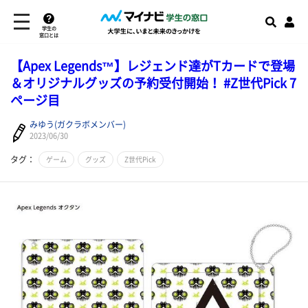
学生の
窓口とは
【Apex Legends™】レジェンド達がTカードで登場
＆オリジナルグッズの予約受付開始！ #Z世代Pick 7
ページ目
みゆう(ガクラボメンバー)
2023/06/30
タグ：
ゲーム
グッズ
Z世代Pick