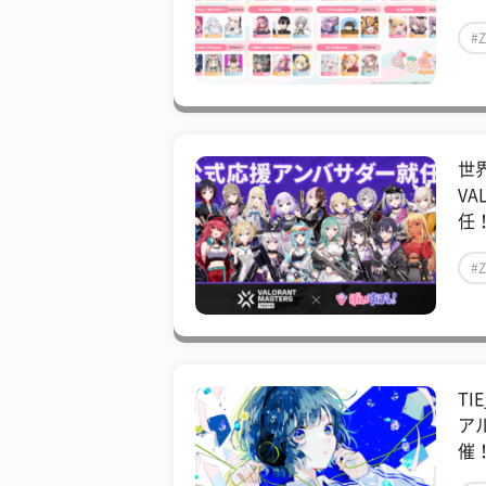
#
世
V
任！
#
TI
ア
催！