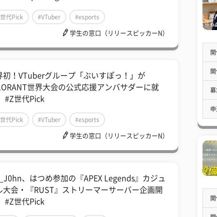
Z世代Pick
#VTuber
#esports
学生の窓口（リリースピッカーN）
開
開
界初！VTuberグループ「ぶいすぽっ！」が
ALORANT世界大会の公式応援アンバサダーに就
募
 #Z世代Pick
申
Z世代Pick
#VTuber
#esports
学生の窓口（リリースピッカーN）
E_J0hn、はつめ参加の『APEX Legends』カジュ
ル大会・『RUST』ストリーマーサーバー企画開
開
 #Z世代Pick
開