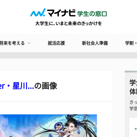
将来を考える
就活応援
新社会人準備
学割
学
・星川...
の画像
体
き
学