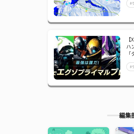
#
【
ハ
「
#
編集