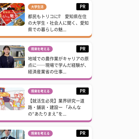
PR
大学生活
都民もトリコに⁉ 愛知県在住
の大学生・社会人に聞く、愛知
県での暮らしの魅...
PR
将来を考える
地域での農作業がキャリアの原
点に──現場で学んだ経験が、
経済産業省の仕事...
PR
将来を考える
【就活生必見】業界研究ー道
路・舗装・建設ー 「みんな
の“あたりまえ”を...
PR
将来を考える