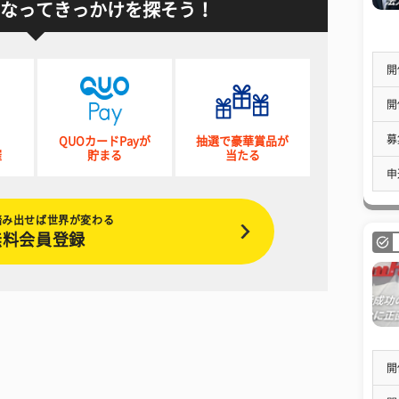
なってきっかけを探そう！
開
開
募
QUOカードPayが
抽選で豪華賞品が
催
貯まる
当たる
申
踏み出せば世界が変わる
無料会員登録
開