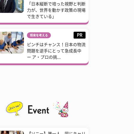
「日本縦断で培った視野と判断
力が、世界を動かす政策の現場
で生きている」
PR
将来を考える
ピンチはチャンス！日本の物流
問題を逆手にとって急成長中
ー ア・プロの挑...
【ソニー】誰一人、同じキャリ