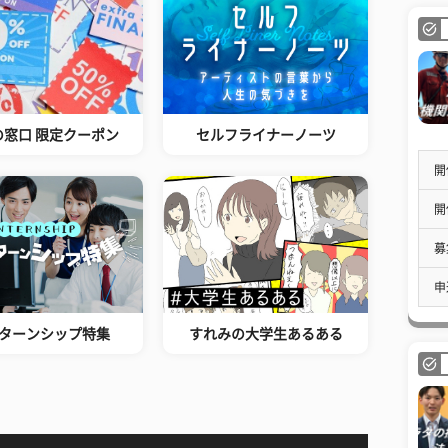
の窓口 限定クーポン
セルフライナーノーツ
開
開
募
申
ターンシップ特集
すれみの大学生あるある