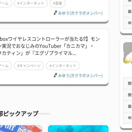
ゲーム
#インターネット
#音楽
募
みゆう(ガクラボメンバー)
申
Xboxワイヤレスコントローラーが当たる⁉】モン
ン実況でおなじみのYouTuber「カニカマ」・
タカティン」が『エグゾプライマル...
ゲーム
#キャンペーン
#インターネット
みゆう(ガクラボメンバー)
開
開
募
部ピックアップ
申