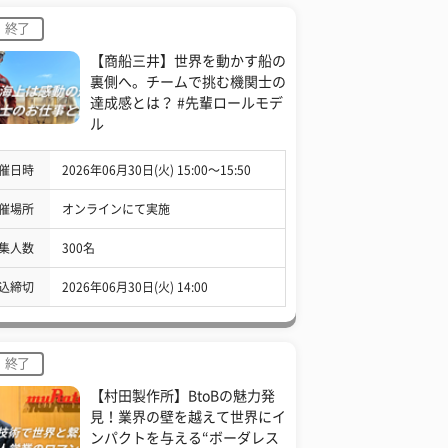
終了
【商船三井】世界を動かす船の
裏側へ。チームで挑む機関士の
達成感とは？ #先輩ロールモデ
ル
催日時
2026年06月30日(火) 15:00〜15:50
催場所
オンラインにて実施
集人数
300名
込締切
2026年06月30日(火) 14:00
終了
【村田製作所】BtoBの魅力発
見！業界の壁を越えて世界にイ
ンパクトを与える“ボーダレス