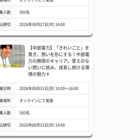
集人数
300名
込締切
2026年08月27日(木) 14:00
【中部電力】「きれいごと」を
貫き、想いを形にする！中部電
力の無限のキャリア。答えのな
い問いに挑み、成長し続ける環
境の魅力 #
催日時
2026年08月31日(月) 15:00〜16:00
催場所
オンラインにて実施
集人数
300名
込締切
2026年08月31日(月) 14:00