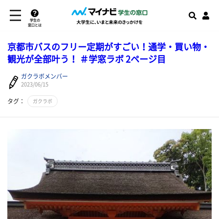
学生の
窓口とは
京都市バスのフリー定期がすごい！通学・買い物・
観光が全部叶う！ ＃学窓ラボ 2ページ目
ガクラボメンバー
2023/06/15
タグ：
ガクラボ