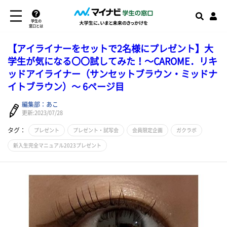
学生の
窓口とは
【アイライナーをセットで2名様にプレゼント】大
学生が気になる〇〇試してみた！～CAROME．リキ
ッドアイライナー（サンセットブラウン・ミッドナ
イトブラウン）～ 6ページ目
編集部：あこ
更新:2023/07/28
タグ：
プレゼント
プレゼント・試写会
会員限定企画
ガクラボ
新入生完全マニュアル2023プレゼント