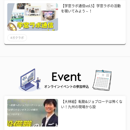
【学窓ラボ通信vol.5】学窓ラボの活動
を覗いてみよう～！
#ガクラボ
オンラインイベントの参加申込
【大林組】転勤&ジョブローテは怖くな
い！九州の現場から設