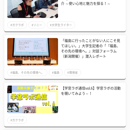
介 ～使い心地と魅力を探る！～
#ガクラボ
#ソニー
#大学生ライター
「福島に行ったことがない人にこそ見
てほしい。」大学生記者の「『福島、
その先の環境へ。』対話フォーラム
（新潟開催）」潜入レポート
#福島、その先の環境へ。
#福島
#環境省
【学窓ラボ通信vol.6】学窓ラボの活動
を覗いてみよう～！
#ガクラボ