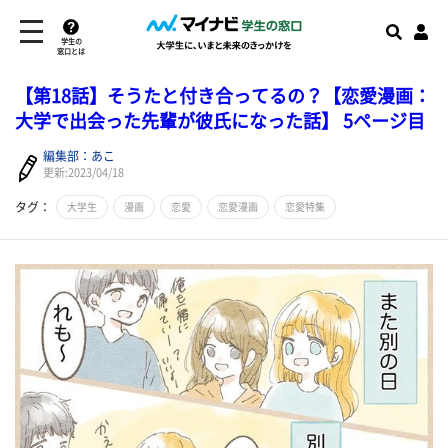
学生の
窓口とは
【第18話】そうたと付き合ってるの？【恋愛漫画：
大学で出会った先輩が彼氏になった話】 5ページ目
編集部：あこ
更新:2023/04/18
タグ：
大学生
漫画
恋愛
恋愛漫画
恋愛特集