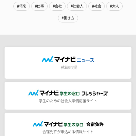
#将来
#仕事
#会社
#社会人
#社会
#大人
#働き方
学生のための社会人準備応援サイト
合宿免許が申込める情報サイト