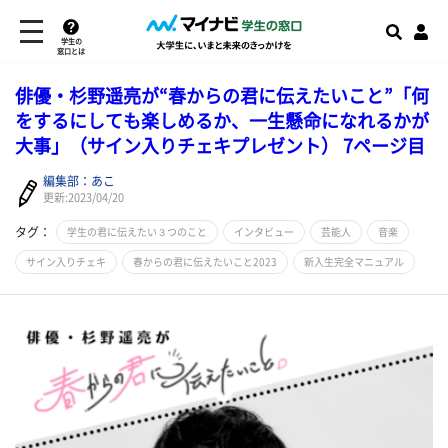
学生の
窓口とは
俳優・杉野遥亮が“春からの君に伝えたいこと”「何
をするにしても楽しめるか、一生懸命になれるかが
大事」（サイン入りチェキプレゼント） 7ページ目
編集部：あこ
更新:2023/04/20
タグ：
学生の君に伝えたい３つのこと
インタビュー
芸能人
音楽
サイン入りチェキ
春からの君に伝えたいこと2023
新入生完全マニュアル