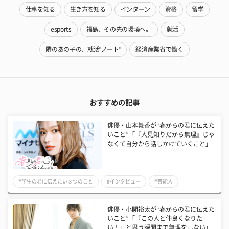
仕事を知る
生き方を知る
インターン
資格
留学
esports
福島、その先の環境へ。
就活
隣のあの子の、就活"ノート"
経済産業省で働く
おすすめの記事
俳優・山本舞香が“春からの君に伝えた
いこと”「『人見知りだから無理』じゃ
なくて自分から話しかけていくこと」
#学生の君に伝えたい３つのこと
#インタビュー
#芸能人
俳優・小関裕太が“春からの君に伝えた
いこと”「『この人と仲良くなりた
い！』と思う瞬間まで無理をしない」