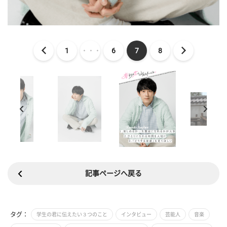
1
・・・
6
7
8
記事ページへ戻る
タグ：
学生の君に伝えたい３つのこと
インタビュー
芸能人
音楽