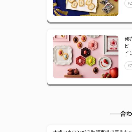
#
発
ビ
イ
#
合わ