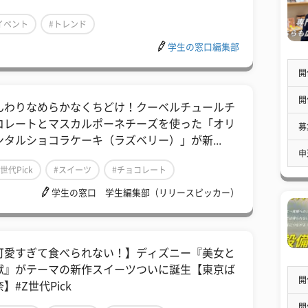
イベント
#トレンド
学生の窓口編集部
開
開
んわりなめらかなくちどけ！クーベルチュールチ
コレートとマスカルポーネチーズを使った「オリ
募
ンタルショコラケーキ（ラズベリー）」が新...
申
Z世代Pick
#スイーツ
#チョコレート
学生の窓口 学生編集部（リリースピッカー）
可愛すぎて食べられない！】ディズニー『美女と
獣』がテーマの新作スイーツついに誕生【東京ば
開
】#Z世代Pick
開