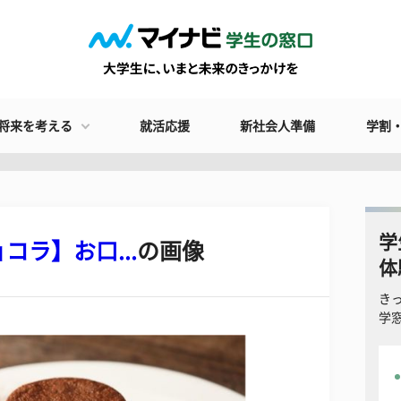
将来を考える
就活応援
新社会人準備
学割
学
ラ】お口...
の画像
体
き
学