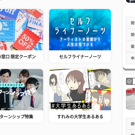
開
開
募
の窓口 限定クーポン
セルフライナーノーツ
申
ターンシップ特集
すれみの大学生あるある
開