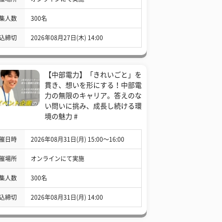
集人数
300名
込締切
2026年08月27日(木) 14:00
【中部電力】「きれいごと」を
貫き、想いを形にする！中部電
力の無限のキャリア。答えのな
い問いに挑み、成長し続ける環
境の魅力 #
催日時
2026年08月31日(月) 15:00〜16:00
催場所
オンラインにて実施
集人数
300名
込締切
2026年08月31日(月) 14:00