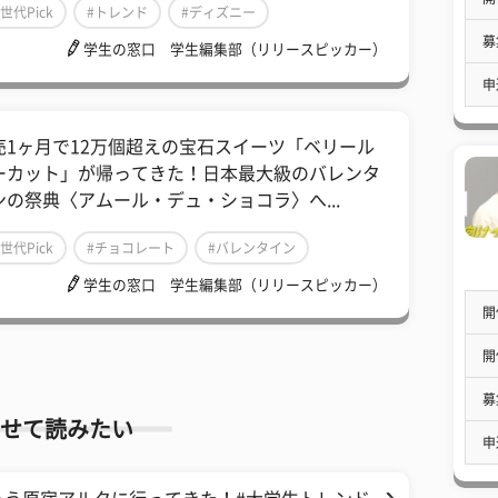
Z世代Pick
#トレンド
#ディズニー
募
学生の窓口 学生編集部（リリースピッカー）
申
売1ヶ月で12万個超えの宝石スイーツ「ベリール
ーカット」が帰ってきた！日本最大級のバレンタ
ンの祭典〈アムール・デュ・ショコラ〉へ...
Z世代Pick
#チョコレート
#バレンタイン
学生の窓口 学生編集部（リリースピッカー）
開
開
募
せて読みたい
申