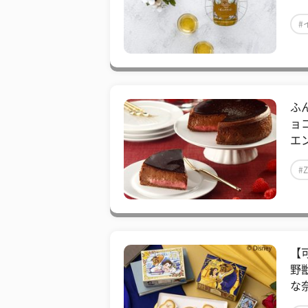
#
ふ
ョ
エ
#
【
野
な奈