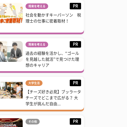
PR
将来を考える
社会を動かすキーパーソン 税
理士の仕事に密着取材！
PR
将来を考える
過去の経験を活かし、“ゴール
を見越した就活”で見つけた理
想のキャリア
PR
大学生活
【チーズ好き必見】ブッラータ
チーズでどこまで広がる？ 大
学生が挑んだ自由...
PR
その他