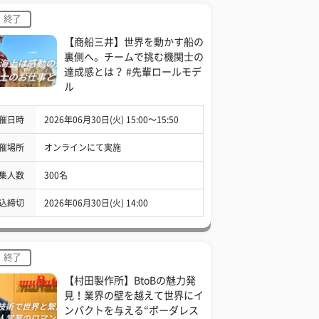
終了
【商船三井】世界を動かす船の
裏側へ。チームで挑む機関士の
達成感とは？ #先輩ロールモデ
ル
催日時
2026年06月30日(火) 15:00〜15:50
催場所
オンラインにて実施
集人数
300名
込締切
2026年06月30日(火) 14:00
終了
【村田製作所】BtoBの魅力発
見！業界の壁を越えて世界にイ
ンパクトを与える“ボーダレス