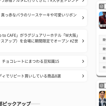
ゃう原宿アルタに行ってきた！#大学生トレンド
！真っ赤なバラのリースケーキや可愛いリボン
p to CAFE」がラグジュアリーホテル「W大阪」
開
クスアップ）を会場に期間限定でオープン #Z世
開
募
 チョコレートにまつわる豆知識15
申
ディでリピート買いしている商品8選
部ピックアップ