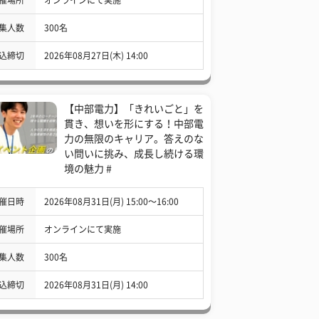
集人数
300名
込締切
2026年08月27日(木) 14:00
【中部電力】「きれいごと」を
貫き、想いを形にする！中部電
力の無限のキャリア。答えのな
い問いに挑み、成長し続ける環
境の魅力 #
催日時
2026年08月31日(月) 15:00〜16:00
催場所
オンラインにて実施
集人数
300名
込締切
2026年08月31日(月) 14:00