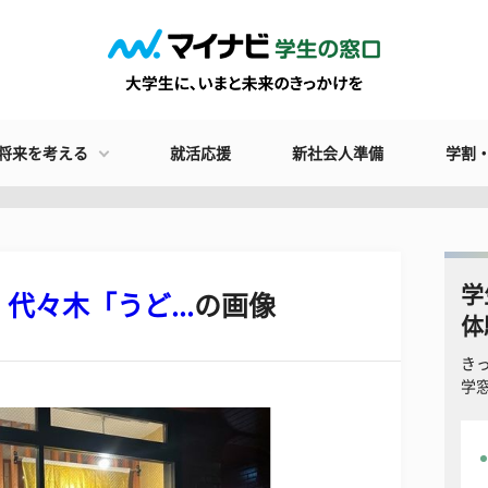
将来を考える
就活応援
新社会人準備
学割
学
々木「うど...
の画像
体
き
学