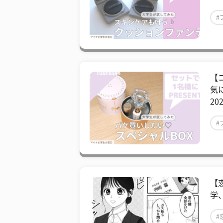
#
【
気に
20
#
【
学
#