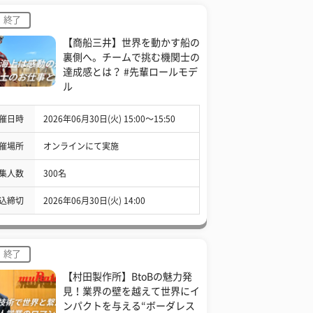
終了
【商船三井】世界を動かす船の
裏側へ。チームで挑む機関士の
達成感とは？ #先輩ロールモデ
ル
催日時
2026年06月30日(火) 15:00〜15:50
催場所
オンラインにて実施
集人数
300名
込締切
2026年06月30日(火) 14:00
終了
【村田製作所】BtoBの魅力発
見！業界の壁を越えて世界にイ
ンパクトを与える“ボーダレス