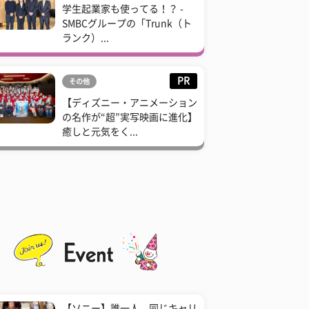
学生起業家も使ってる！？ -
SMBCグループの「Trunk（ト
ランク）...
PR
その他
【ディズニー・アニメーション
の名作が“超”実写映画に進化】
癒しと元気をく...
【ソニー】誰一人、同じキャリ