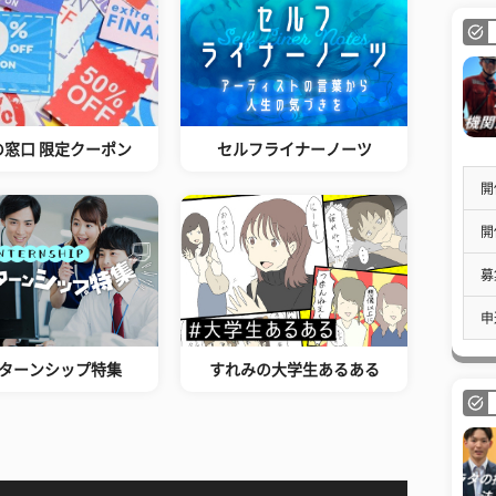
の窓口 限定クーポン
セルフライナーノーツ
開
開
募
申
ターンシップ特集
すれみの大学生あるある