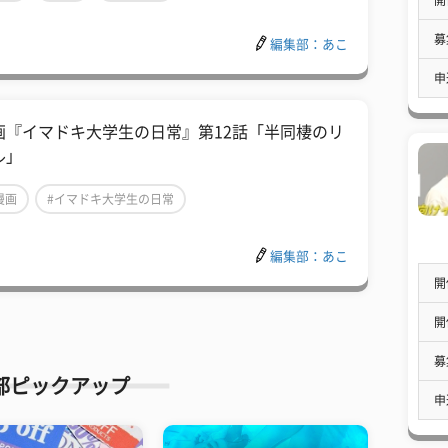
募
編集部：あこ
申
画『イマドキ大学生の日常』第12話「半同棲のリ
ル」
漫画
#イマドキ大学生の日常
編集部：あこ
開
開
募
部ピックアップ
申