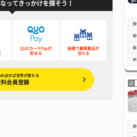
なってきっかけを探そう！
開
開
募
QUOカードPayが
抽選で豪華賞品が
催
貯まる
当たる
申
踏み出せば世界が変わる
無料会員登録
開