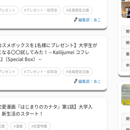
プレゼント
#プレゼント・試写会
#会員限定企画
編集部：あこ
開
開
コスメボックスを1名様にプレゼント】大学生が
なる〇〇試してみた！～Kailijumei コフレ
募
22（Special Box）～
申
プレゼント
#プレゼント・試写会
#会員限定企画
編集部：あこ
恋愛漫画『はじまりのカナタ』第1話】大学入
、新生活のスタート！
開
恋愛
#漫画
#恋愛特集
開