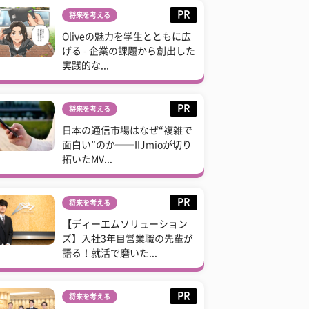
PR
将来を考える
Oliveの魅力を学生とともに広
げる - 企業の課題から創出した
実践的な...
PR
将来を考える
日本の通信市場はなぜ“複雑で
面白い”のか──IIJmioが切り
拓いたMV...
PR
将来を考える
【ディーエムソリューション
ズ】入社3年目営業職の先輩が
語る！就活で磨いた...
PR
将来を考える