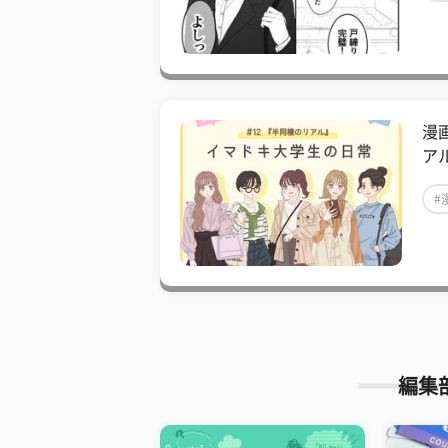
漫
ア
#
編集