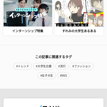
インターンシップ特集
すれみの大学生あるある
この記事に関連するタグ
#トレンド
#大学生白書
#流行
#ファッション
#女子大生
#SNS