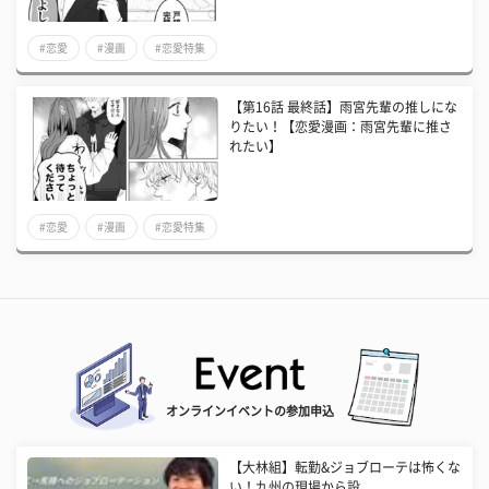
#恋愛
#漫画
#恋愛特集
【第16話 最終話】雨宮先輩の推しにな
りたい！【恋愛漫画：雨宮先輩に推さ
れたい】
#恋愛
#漫画
#恋愛特集
オンラインイベントの参加申込
【大林組】転勤&ジョブローテは怖くな
い！九州の現場から設