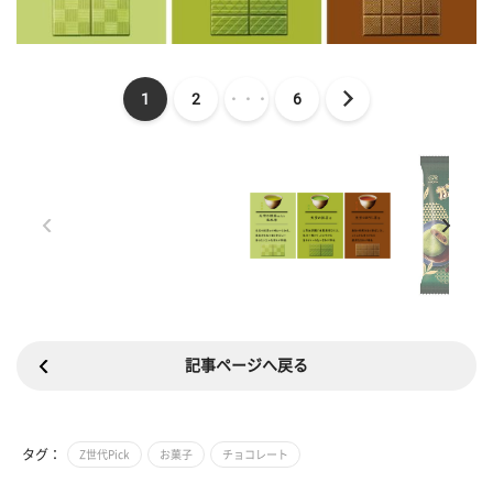
1
2
・・・
6
記事ページへ戻る
タグ：
Z世代Pick
お菓子
チョコレート