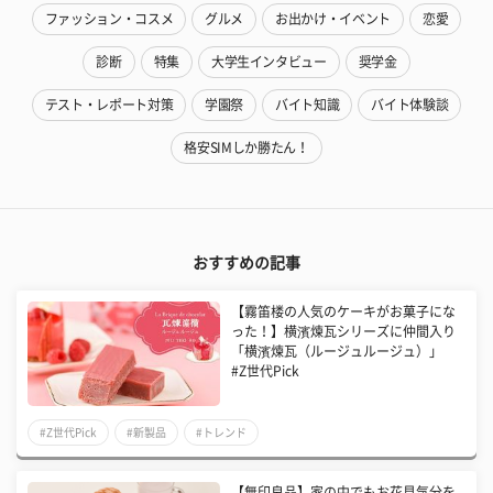
ファッション・コスメ
グルメ
お出かけ・イベント
恋愛
診断
特集
大学生インタビュー
奨学金
テスト・レポート対策
学園祭
バイト知識
バイト体験談
格安SIMしか勝たん！
おすすめの記事
【霧笛楼の人気のケーキがお菓子にな
った！】横濱煉瓦シリーズに仲間入り
「横濱煉瓦（ルージュルージュ）」
#Z世代Pick
#Z世代Pick
#新製品
#トレンド
【無印良品】家の中でもお花見気分を