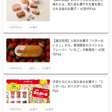
味わえる、見た目も華やかな春を感じ
られる桜のお菓子！ #Z世代Pick
#Z世代Pick
#お菓子
【連日完売】人気のお菓子「バターの
いとこ」から、那須限定のスペシャル
フレーバー『いちご』が新発売！ #Z世
代Pick
#Z世代Pick
#栃木
#お菓子
子供たちに大人気のあのお菓子！「ミ
ニボーロ」がバスボールに！ #Z世代
Pick
#Z世代Pick
#お菓子
#お風呂