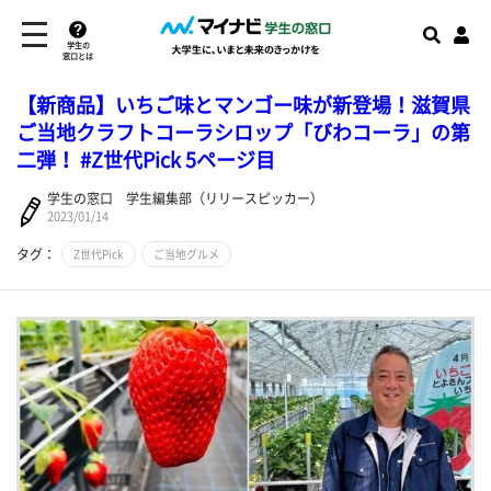
学生の
窓口とは
【新商品】いちご味とマンゴー味が新登場！滋賀県
ご当地クラフトコーラシロップ「びわコーラ」の第
二弾！ #Z世代Pick 5ページ目
学生の窓口 学生編集部（リリースピッカー）
2023/01/14
タグ：
Z世代Pick
ご当地グルメ