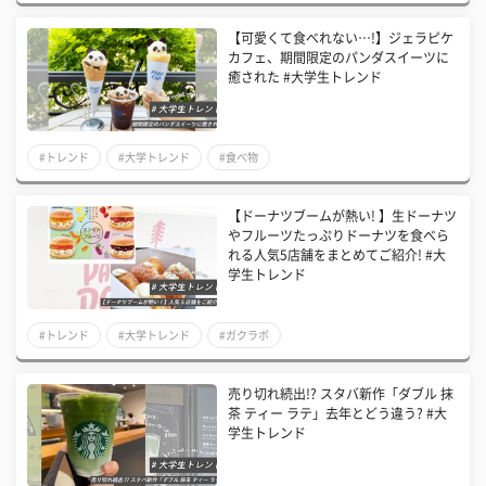
【可愛くて食べれない…!】ジェラピケ
カフェ、期間限定のパンダスイーツに
癒された #大学生トレンド
#トレンド
#大学トレンド
#食べ物
【ドーナツブームが熱い! 】生ドーナツ
やフルーツたっぷりドーナツを食べら
れる人気5店舗をまとめてご紹介! #大
学生トレンド
#トレンド
#大学トレンド
#ガクラボ
売り切れ続出!? スタバ新作「ダブル 抹
茶 ティー ラテ」去年とどう違う? #大
学生トレンド