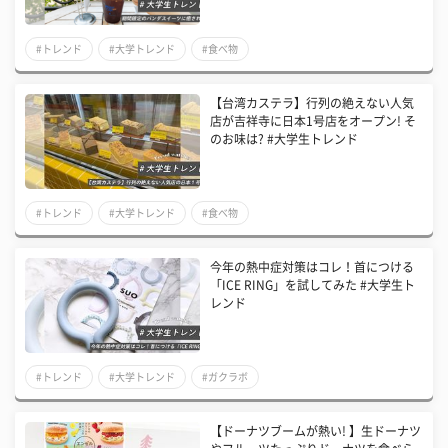
#トレンド
#大学トレンド
#食べ物
【台湾カステラ】行列の絶えない人気
店が吉祥寺に日本1号店をオープン! そ
のお味は? #大学生トレンド
#トレンド
#大学トレンド
#食べ物
今年の熱中症対策はコレ！首につける
「ICE RING」を試してみた #大学生ト
レンド
#トレンド
#大学トレンド
#ガクラボ
【ドーナツブームが熱い! 】生ドーナツ