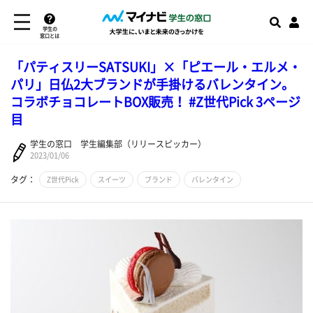
学生の
窓口とは
「パティスリーSATSUKI」×「ピエール・エルメ・
パリ」日仏2大ブランドが手掛けるバレンタイン。
コラボチョコレートBOX販売！ #Z世代Pick 3ページ
目
学生の窓口 学生編集部（リリースピッカー）
2023/01/06
タグ：
Z世代Pick
スイーツ
ブランド
バレンタイン