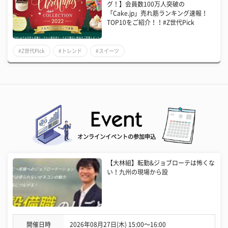
グ！】会員数100万人突破の
「Cake.jp」売れ筋ランキング速報！
TOP10をご紹介！！#Z世代Pick
#Z世代Pick
#トレンド
#スイーツ
オンラインイベントの参加申込
【大林組】転勤&ジョブローテは怖くな
い！九州の現場から設
開催日時
2026年08月27日(木) 15:00〜16:00