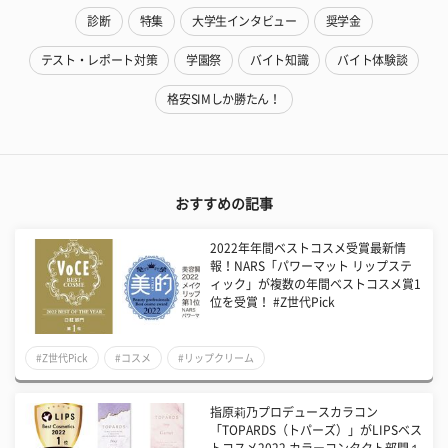
診断
特集
大学生インタビュー
奨学金
テスト・レポート対策
学園祭
バイト知識
バイト体験談
格安SIMしか勝たん！
おすすめの記事
2022年年間ベストコスメ受賞最新情
報！NARS「パワーマット リップステ
ィック」が複数の年間ベストコスメ賞1
位を受賞！ #Z世代Pick
#Z世代Pick
#コスメ
#リップクリーム
指原莉乃プロデュースカラコン
「TOPARDS（トパーズ）」がLIPSベス