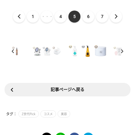
1
・・・
4
5
6
7
記事ページへ戻る
タグ：
Z世代Pick
コスメ
美容