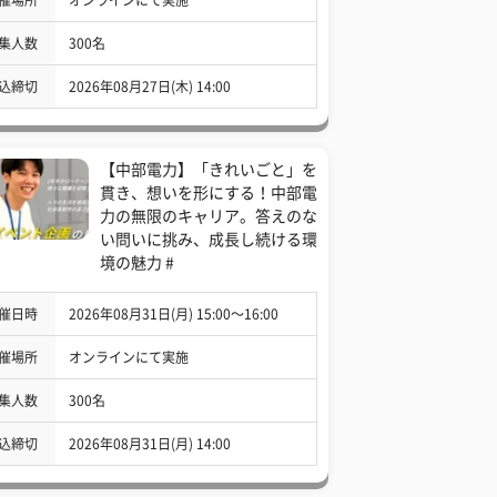
集人数
300名
込締切
2026年08月27日(木) 14:00
【中部電力】「きれいごと」を
貫き、想いを形にする！中部電
力の無限のキャリア。答えのな
い問いに挑み、成長し続ける環
境の魅力 #
催日時
2026年08月31日(月) 15:00〜16:00
催場所
オンラインにて実施
集人数
300名
込締切
2026年08月31日(月) 14:00