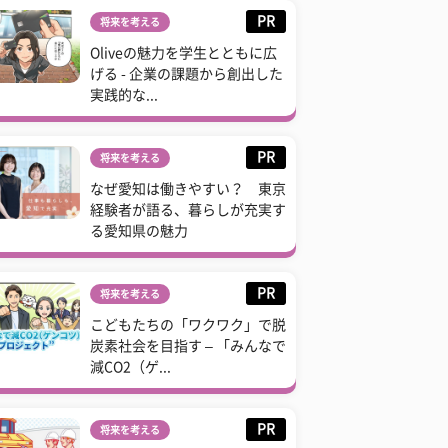
PR
将来を考える
Oliveの魅力を学生とともに広
げる - 企業の課題から創出した
実践的な...
PR
将来を考える
なぜ愛知は働きやすい？ 東京
経験者が語る、暮らしが充実す
る愛知県の魅力
PR
将来を考える
こどもたちの「ワクワク」で脱
炭素社会を目指す – 「みんなで
減CO2（ゲ...
PR
将来を考える