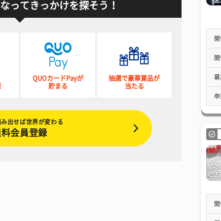
なってきっかけを探そう！
開
開
募
QUOカードPayが
抽選で豪華賞品が
催
貯まる
当たる
申
踏み出せば世界が変わる
無料会員登録
開