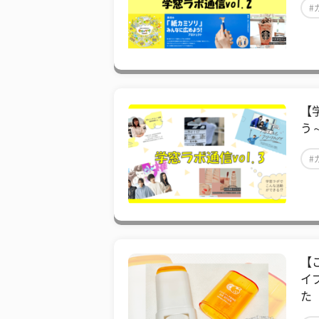
#
【
う
#
【
イ
た