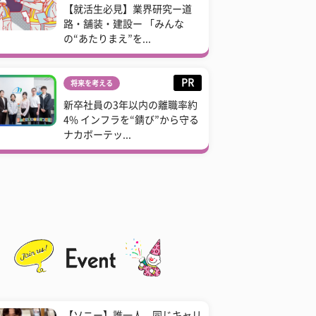
【就活生必見】業界研究ー道
路・舗装・建設ー 「みんな
の“あたりまえ”を...
PR
将来を考える
新卒社員の3年以内の離職率約
4% インフラを“錆び”から守る
ナカボーテッ...
【ソニー】誰一人、同じキャリ