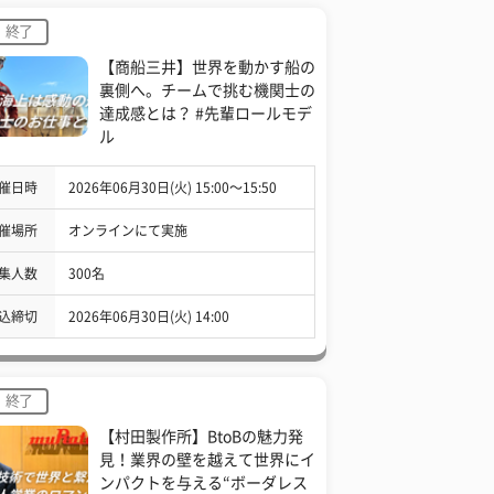
終了
【商船三井】世界を動かす船の
裏側へ。チームで挑む機関士の
達成感とは？ #先輩ロールモデ
ル
催日時
2026年06月30日(火) 15:00〜15:50
催場所
オンラインにて実施
集人数
300名
込締切
2026年06月30日(火) 14:00
終了
【村田製作所】BtoBの魅力発
見！業界の壁を越えて世界にイ
ンパクトを与える“ボーダレス