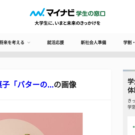
将来を考える
就活応援
新社会人準備
学割
学
「バターの...
の画像
体
き
学