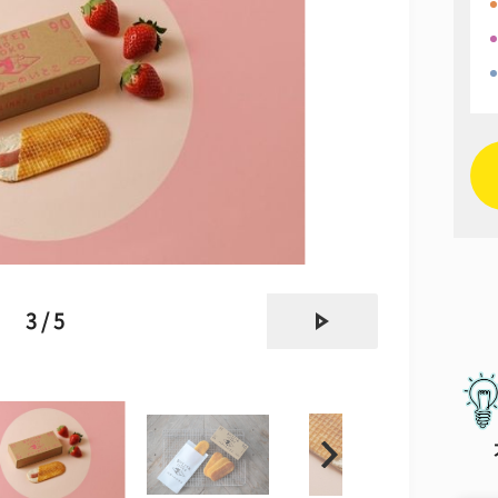
next
3 / 5