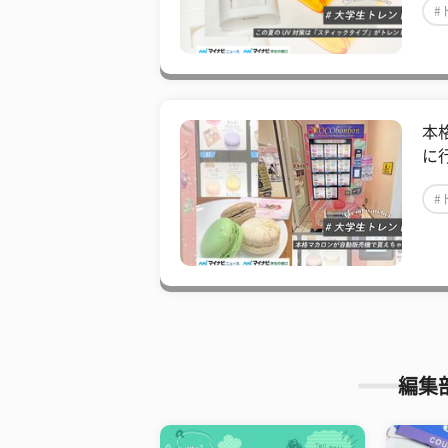
#
本
に
#
編集