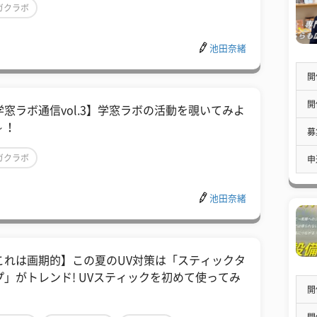
ガクラボ
池田奈緒
開
開
学窓ラボ通信vol.3】学窓ラボの活動を覗いてみよ
～！
募
ガクラボ
申
池田奈緒
これは画期的】この夏のUV対策は「スティックタ
プ」がトレンド! UVスティックを初めて使ってみ
開
開