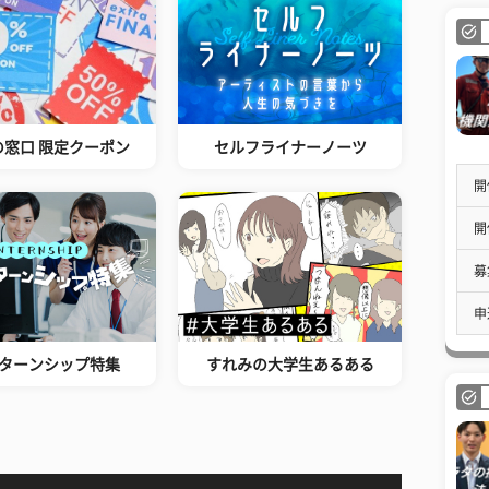
の窓口 限定クーポン
セルフライナーノーツ
開
開
募
申
ターンシップ特集
すれみの大学生あるある