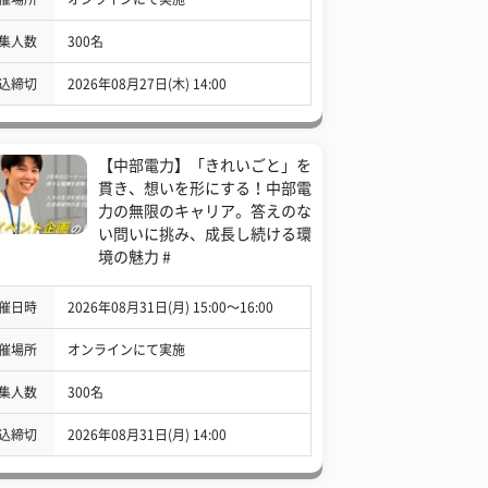
集人数
300名
込締切
2026年08月27日(木) 14:00
【中部電力】「きれいごと」を
貫き、想いを形にする！中部電
力の無限のキャリア。答えのな
い問いに挑み、成長し続ける環
境の魅力 #
催日時
2026年08月31日(月) 15:00〜16:00
催場所
オンラインにて実施
集人数
300名
込締切
2026年08月31日(月) 14:00