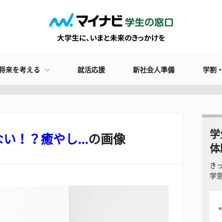
将来を考える
就活応援
新社会人準備
学割
学
！？癒やし...
の画像
体
き
学