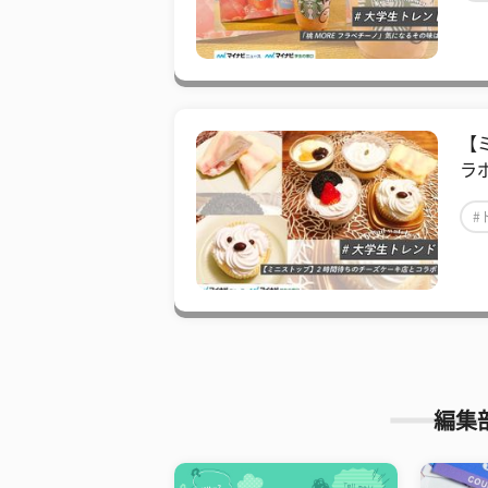
【
ラ
#
編集