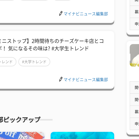
募
マイナビニュース編集部
申
ミニストップ】2時間待ちのチーズケーキ店とコ
ボ！ 気になるその味は? #大学生トレンド
トレンド
#大学トレンド
マイナビニュース編集部
開
開
募
部ピックアップ
申