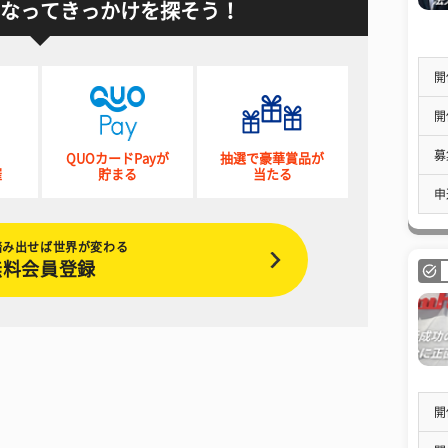
なってきっかけを探そう！
開
開
募
QUOカードPayが
抽選で豪華賞品が
催
貯まる
当たる
申
踏み出せば世界が変わる
無料会員登録
開