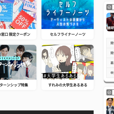
の窓口 限定クーポン
セルフライナーノーツ
開
開
募
申
ターンシップ特集
すれみの大学生あるある