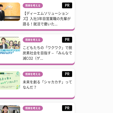
PR
将来を考える
【ディーエムソリューション
ズ】入社3年目営業職の先輩が
語る！就活で磨いた...
PR
将来を考える
こどもたちの「ワクワク」で脱
炭素社会を目指す – 「みんなで
減CO2（ゲ...
PR
将来を考える
未来を創る「シャカカチ」って
なんだ？
PR
将来を考える