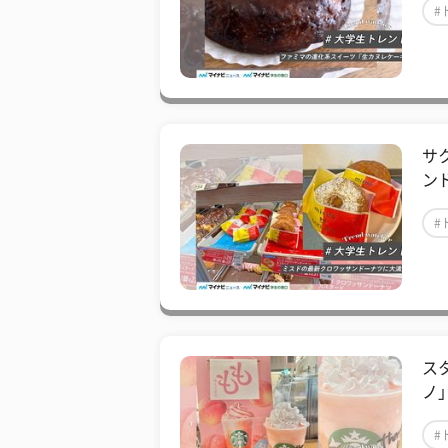
#
サ
ン
#
ス
ノ
#