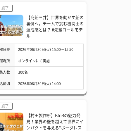
終了
【商船三井】世界を動かす船の
裏側へ。チームで挑む機関士の
達成感とは？ #先輩ロールモデ
ル
催日時
2026年06月30日(火) 15:00〜15:50
催場所
オンラインにて実施
集人数
300名
込締切
2026年06月30日(火) 14:00
終了
【村田製作所】BtoBの魅力発
見！業界の壁を越えて世界にイ
ンパクトを与える“ボーダレス