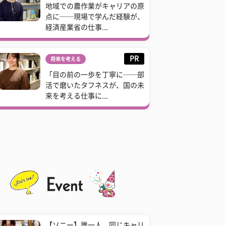
地域での農作業がキャリアの原
点に──現場で学んだ経験が、
経済産業省の仕事...
PR
将来を考える
「目の前の一歩を丁寧に──部
活で磨いたタフネスが、国の未
来を考える仕事に...
【ソニー】誰一人、同じキャリ