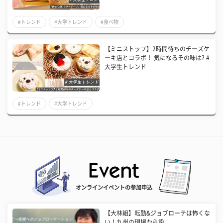
#トレンド
#大学トレンド
#食べ物
【ミニストップ】2時間待ちのチーズケ
ーキ店とコラボ！ 気になるその味は? #
大学生トレンド
#トレンド
#大学トレンド
オンラインイベントの参加申込
【大林組】転勤&ジョブローテは怖くな
い！九州の現場から設