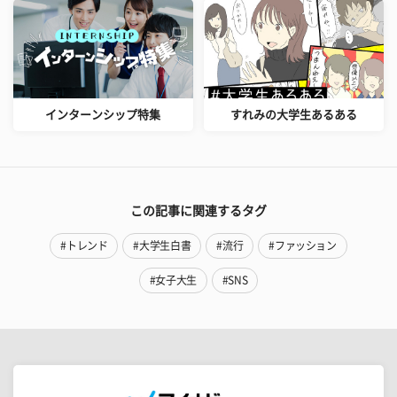
インターンシップ特集
すれみの大学生あるある
この記事に関連するタグ
#トレンド
#大学生白書
#流行
#ファッション
#女子大生
#SNS