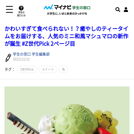
学生の
窓口とは
かわいすぎて食べられない！？癒やしのティータイ
ムをお届けする、人気のミニ和風マシュマロの新作
が誕生 #Z世代Pick 2ページ目
学生の窓口 学生編集部
2022/12/12
タグ：
Z世代Pick
スイーツ
鳥