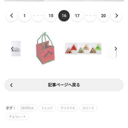
1
・・・
15
16
17
・・・
20
記事ページへ戻る
タグ：
Z世代Pick
トレンド
クリスマス
スイーツ
チョコレート