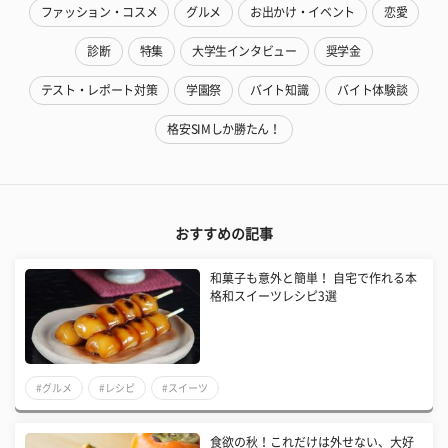
ファッション・コスメ
グルメ
お出かけ・イベント
恋愛
診断
特集
大学生インタビュー
奨学金
テスト・レポート対策
学園祭
バイト知識
バイト体験談
格安SIMしか勝たん！
おすすめの記事
和菓子も意外と簡単！ 自宅で作れる本
格和スイーツレシピ3選
#グルメ
#レシピ
#スイーツ
食欲の秋！これだけは外せない、大好