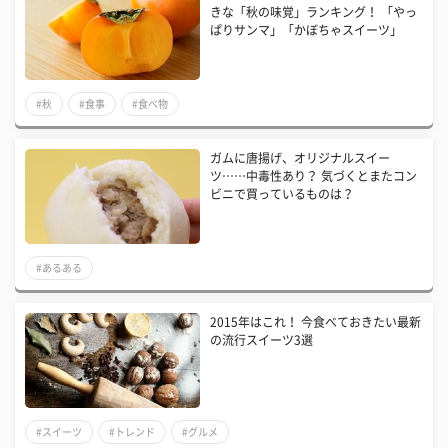
きな「秋の味覚」ランキング！ 「やっ
ぱりサンマ」「かぼちゃスイーツ」
#秋
#食事
#食べ物
ガムに唐揚げ、オリジナルスイー
ツ……中毒性あり？ 気づくとまたコン
ビニで買っているものは？
#あるある
2015年はこれ！ 今食べておきたい最新
の流行スイーツ3選
#スイーツ
#トレンド
#グルメ