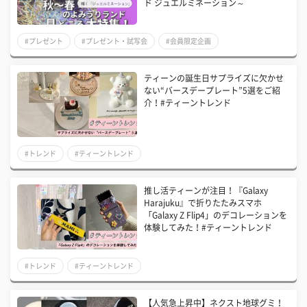
ド ジュエルミネーション～
#プレゼント
#プレゼント・試写会
#会員限定企画
ティーンの誕生日サプライズに欠かせ
ない“バースデープレート”5選をご紹
介！#ティーントレンド
#トレンド
#ティーントレンド
推し活ティーンが注目！『Galaxy
Harajuku』で折りたたみスマホ
「Galaxy Z Flip4」のデコレーションを
体験してみた！#ティーントレンド
#トレンド
#ティーントレンド
【人気急上昇中】ネクスト地球グミ！