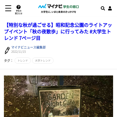
学生の
窓口とは
【特別な秋が過ごせる】昭和記念公園のライトアッ
プイベント「秋の夜散歩」に行ってみた #大学生ト
レンド 7ページ目
マイナビニュース編集部
2022/11/15
タグ：
トレンド
大学トレンド