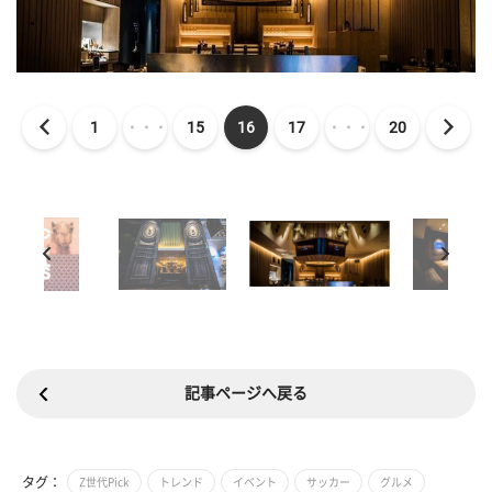
1
・・・
15
16
17
・・・
20
記事ページへ戻る
タグ：
Z世代Pick
トレンド
イベント
サッカー
グルメ