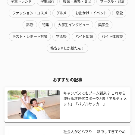
学生トレンド
学生旅行
授業・履修・ゼミ
サークル・部活
ファッション・コスメ
グルメ
お出かけ・イベント
恋愛
診断
特集
大学生インタビュー
奨学金
テスト・レポート対策
学園祭
バイト知識
バイト体験談
格安SIMしか勝たん！
おすすめの記事
キャンパスにもブーム到来？ これから
流行る次世代スポーツ5選「アルティメ
ット」「バブルサッカー」
社会人がどハマり！ 熱中しすぎてやめ