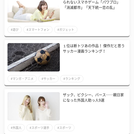
られないスマホゲーム「パワプロ」
「消滅都市」「天下統一恋の乱」
#遊び
#スマートフォン
#ガジェット
１位は断トツあの作品！ 傑作だと思う
サッカー漫画ランキング！
#マンガ・アニメ
#サッカー
#ランキング
ザック、ピクシー、バース……親日家
になった外国人助っ人9選
#外国人
#スポーツ選手
#スポーツ