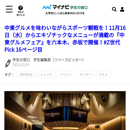
学生の
窓口とは
中東グルメを味わいながらスポーツ観戦を！11月16
日（水）からエキゾチックなメニューが満載の『中
東グルメフェア』を六本木、赤坂で開催！#Z世代
Pick 16ページ目
学生の窓口 学生編集部（リリースピッカー）
2022/11/14
タグ：
Z世代Pick
トレンド
イベント
サッカー
グルメ