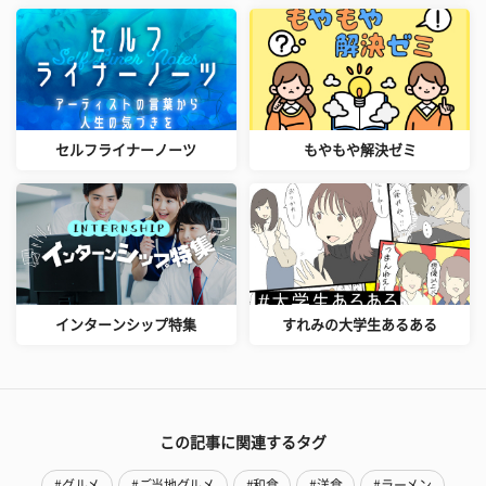
セルフライナーノーツ
もやもや解決ゼミ
インターンシップ特集
すれみの大学生あるある
この記事に関連するタグ
#グルメ
#ご当地グルメ
#和食
#洋食
#ラーメン