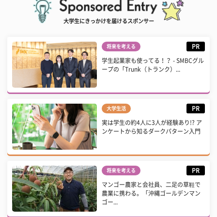
大学生にきっかけを届けるスポンサー
PR
将来を考える
学生起業家も使ってる！？ - SMBCグル
ープの「Trunk（トランク）...
PR
大学生活
実は学生の約4人に3人が経験あり!? ア
ンケートから知るダークパターン入門
PR
将来を考える
マンゴー農家と会社員、二足の草鞋で
農業に携わる。「沖縄ゴールデンマン
ゴー...