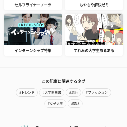
セルフライナーノーツ
もやもや解決ゼミ
インターンシップ特集
すれみの大学生あるある
この記事に関連するタグ
#トレンド
#大学生白書
#流行
#ファッション
#女子大生
#SNS