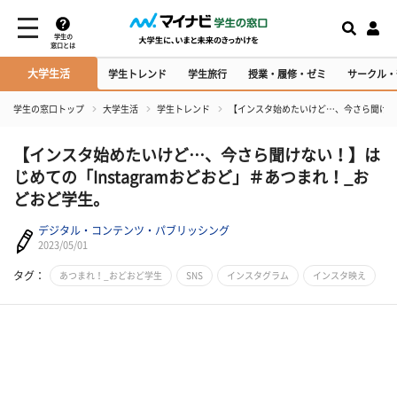
学生の
窓口とは
大学生活
学生トレンド
学生旅行
授業・履修・ゼミ
サークル・
学生の窓口トップ
大学生活
学生トレンド
【インスタ始めたいけど…、今さら聞けない
【インスタ始めたいけど…、今さら聞けない！】は
じめての「Instagramおどおど」＃あつまれ！_お
どおど学生。
デジタル・コンテンツ・パブリッシング
2023/05/01
タグ：
あつまれ！_おどおど学生
SNS
インスタグラム
インスタ映え