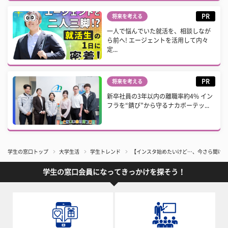
PR
将来を考える
一人で悩んでいた就活を、相談しなが
ら前へ! エージェントを活用して内々
定...
PR
将来を考える
新卒社員の3年以内の離職率約4% イン
フラを“錆び”から守るナカボーテッ...
学生の窓口トップ
大学生活
学生トレンド
【インスタ始めたいけど…、今さら聞けない
学生の窓口会員になってきっかけを探そう！