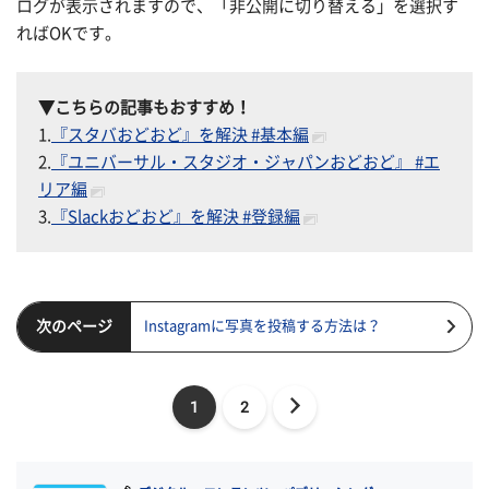
ログが表示されますので、「非公開に切り替える」を選択す
ればOKです。
▼こちらの記事もおすすめ！
1.
『スタバおどおど』を解決 #基本編
2.
『ユニバーサル・スタジオ・ジャパンおどおど』 #エ
リア編
3.
『Slackおどおど』を解決 #登録編
次のページ
Instagramに写真を投稿する方法は？
1
2