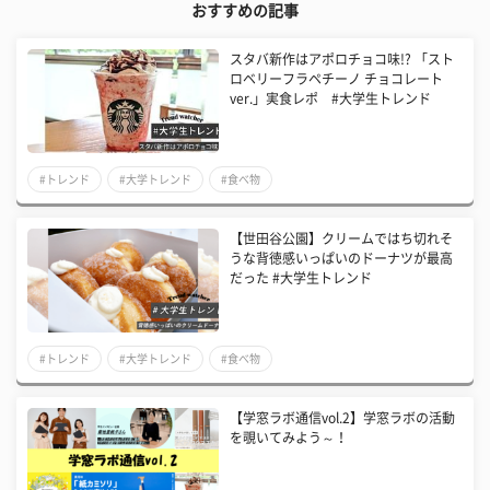
おすすめの記事
スタバ新作はアポロチョコ味!? 「スト
ロベリーフラペチーノ チョコレート
ver.」実食レポ #大学生トレンド
#トレンド
#大学トレンド
#食べ物
【世田谷公園】クリームではち切れそ
うな背徳感いっぱいのドーナツが最高
だった #大学生トレンド
#トレンド
#大学トレンド
#食べ物
【学窓ラボ通信vol.2】学窓ラボの活動
を覗いてみよう～！