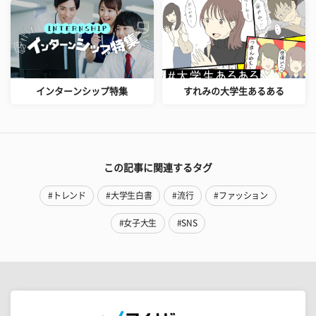
インターンシップ特集
すれみの大学生あるある
この記事に関連するタグ
#トレンド
#大学生白書
#流行
#ファッション
#女子大生
#SNS