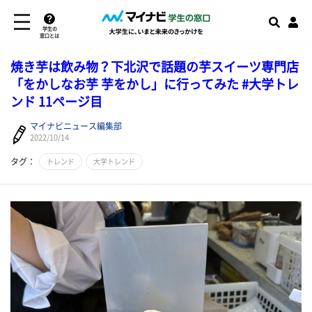
学生の
窓口とは
焼き芋は飲み物？下北沢で話題の芋スイーツ専門店
「をかしなお芋 芋をかし」に行ってみた #大学トレ
ンド 11ページ目
マイナビニュース編集部
2022/10/14
タグ：
トレンド
大学トレンド