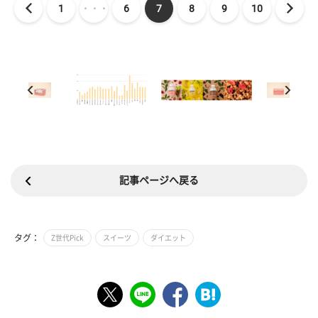
1
・・・
6
7
8
9
10
記事ページへ戻る
タグ：
Z世代Pick
スイーツ
ダイエット