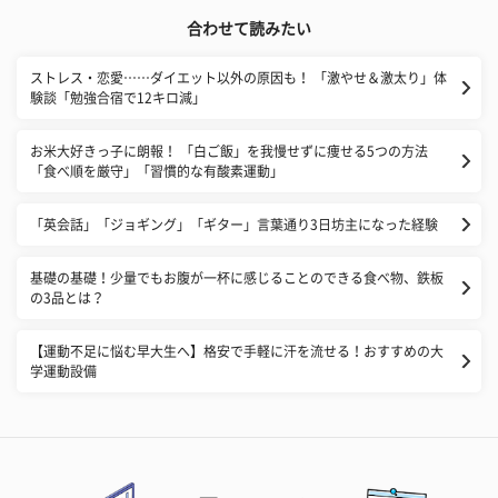
合わせて読みたい
ストレス・恋愛……ダイエット以外の原因も！ 「激やせ＆激太り」体
験談「勉強合宿で12キロ減」
お米大好きっ子に朗報！ 「白ご飯」を我慢せずに痩せる5つの方法
「食べ順を厳守」「習慣的な有酸素運動」
「英会話」「ジョギング」「ギター」言葉通り3日坊主になった経験
基礎の基礎！少量でもお腹が一杯に感じることのできる食べ物、鉄板
の3品とは？
【運動不足に悩む早大生へ】格安で手軽に汗を流せる！おすすめの大
学運動設備