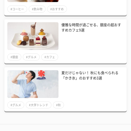
#コーヒー
#飲み物
#おすすめ
優雅な時間が過ごせる、銀座の超おす
すめカフェ9選
#銀座
#グルメ
#カフェ
夏だけじゃない！ 秋にも食べられる
「かき氷」のおすすめ3選
#グルメ
#大学トレンド
#秋