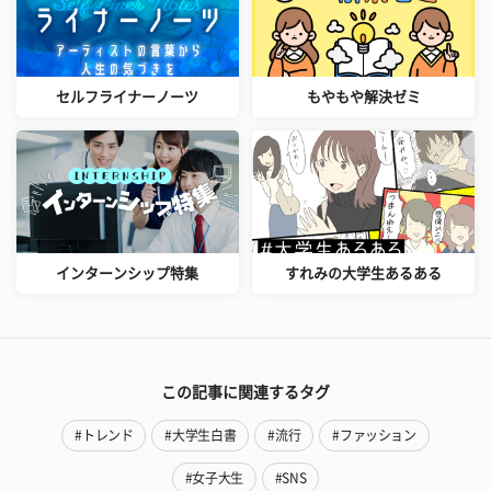
セルフライナーノーツ
もやもや解決ゼミ
インターンシップ特集
すれみの大学生あるある
この記事に関連するタグ
#トレンド
#大学生白書
#流行
#ファッション
#女子大生
#SNS