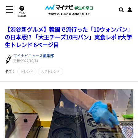
学生の
窓口とは
【渋谷新グルメ】韓国で流行った「10ウォンパン」
の日本版!? 「大王チーズ10円パン」実食レポ #大学
生トレンド 6ページ目
マイナビニュース編集部
更新:2022/10/14
タグ：
トレンド
大学トレンド