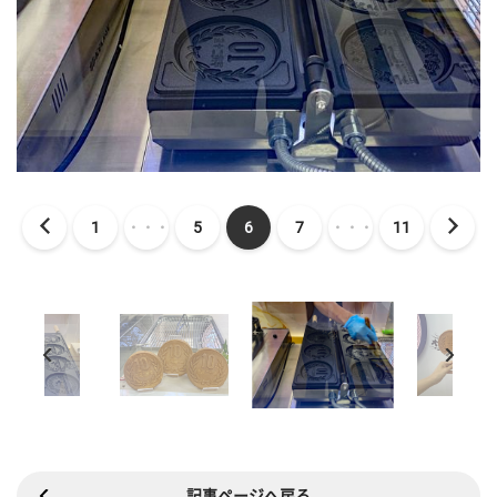
1
・・・
5
6
7
・・・
11
記事ページへ戻る