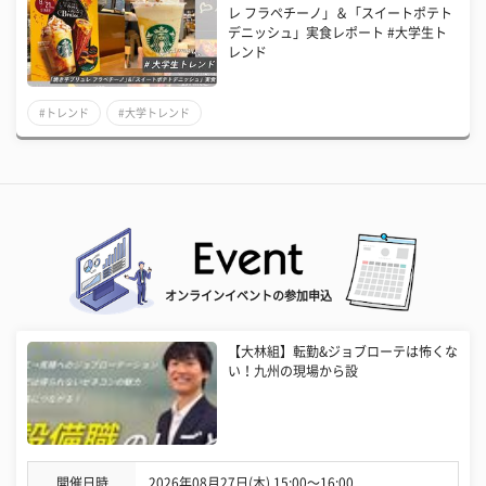
レ フラペチーノ」＆「スイートポテト
デニッシュ」実食レポート #大学生ト
レンド
#トレンド
#大学トレンド
オンラインイベントの参加申込
【大林組】転勤&ジョブローテは怖くな
い！九州の現場から設
開催日時
2026年08月27日(木) 15:00〜16:00