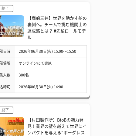
終了
【商船三井】世界を動かす船の
裏側へ。チームで挑む機関士の
達成感とは？ #先輩ロールモデ
ル
催日時
2026年06月30日(火) 15:00〜15:50
催場所
オンラインにて実施
集人数
300名
込締切
2026年06月30日(火) 14:00
終了
【村田製作所】BtoBの魅力発
見！業界の壁を越えて世界にイ
ンパクトを与える“ボーダレス