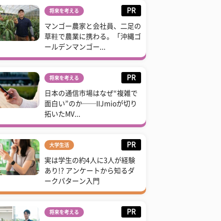
PR
将来を考える
マンゴー農家と会社員、二足の
草鞋で農業に携わる。「沖縄ゴ
ールデンマンゴー...
PR
将来を考える
日本の通信市場はなぜ“複雑で
面白い”のか──IIJmioが切り
拓いたMV...
PR
大学生活
実は学生の約4人に3人が経験
あり!? アンケートから知るダ
ークパターン入門
PR
将来を考える