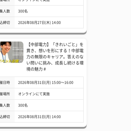
集人数
300名
込締切
2026年08月27日(木) 14:00
【中部電力】「きれいごと」を
貫き、想いを形にする！中部電
力の無限のキャリア。答えのな
い問いに挑み、成長し続ける環
境の魅力 #
催日時
2026年08月31日(月) 15:00〜16:00
催場所
オンラインにて実施
集人数
300名
込締切
2026年08月31日(月) 14:00