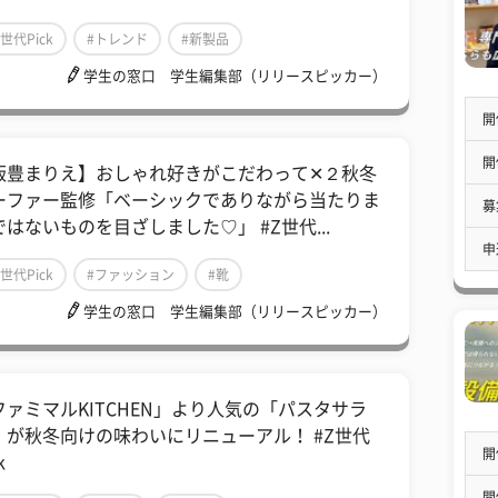
Z世代Pick
#トレンド
#新製品
学生の窓口 学生編集部（リリースピッカー）
開
開
飯豊まりえ】おしゃれ好きがこだわって✕２秋冬
ーファー監修「ベーシックでありながら当たりま
募
ではないものを目ざしました♡」 #Z世代...
申
Z世代Pick
#ファッション
#靴
学生の窓口 学生編集部（リリースピッカー）
ファミマルKITCHEN」より人気の「パスタサラ
」が秋冬向けの味わいにリニューアル！ #Z世代
開
k
開