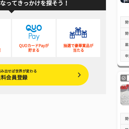
なってきっかけを探そう！
開
開
募
QUOカードPayが
抽選で豪華賞品が
催
貯まる
当たる
申
踏み出せば世界が変わる
無料会員登録
開