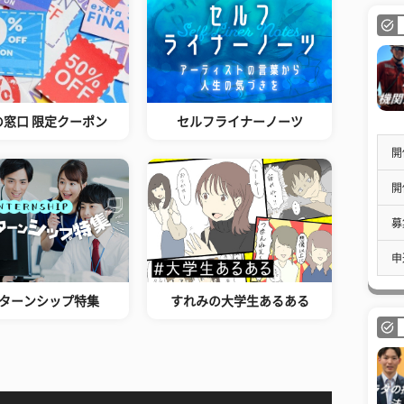
の窓口 限定クーポン
セルフライナーノーツ
開
開
募
申
ターンシップ特集
すれみの大学生あるある