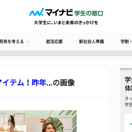
将来を考える
就活応援
新社会人準備
学割
学
テム！昨年...
の画像
体
き
学