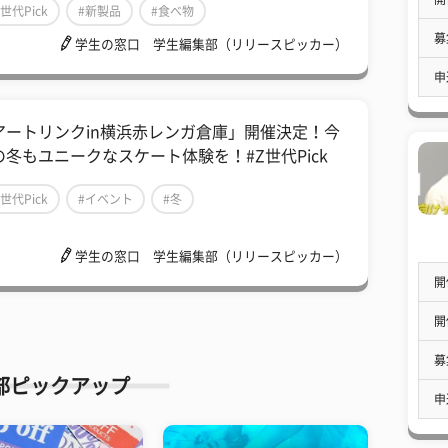
Z世代Pick
#新製品
#食べ物
募
学生の窓口 学生編集部（リリースピッカー）
申
アートリンクin横浜赤レンガ倉庫」開催決定！今
の冬もユニークなスケート体験を！#Z世代Pick
Z世代Pick
#イベント
#冬
学生の窓口 学生編集部（リリースピッカー）
開
開
募
部ピックアップ
申