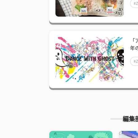
#
「
年
#
編集