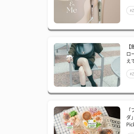
#
【
ロ
え
#
「
ダ
Pic