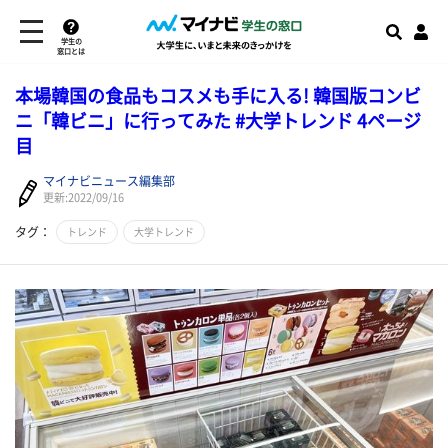
学生の
窓口とは
本場韓国の食品もコスメも手に入る! 韓国版コンビ
ニ「韓ビニ」に行ってみた #大学トレンド 4ページ
目
マイナビニュース編集部
更新:2022/09/16
タグ：
トレンド
大学トレンド