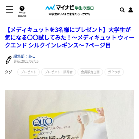
学生の
窓口とは
【メディキュットを3名様にプレゼント】大学生が
気になる〇〇試してみた！～メディキュット ウィー
クエンド シルクインレギンス～ 7ページ目
編集部：あこ
更新:2022/08/26
タグ：
プレゼント
プレゼント・試写会
会員限定企画
ガクラボ