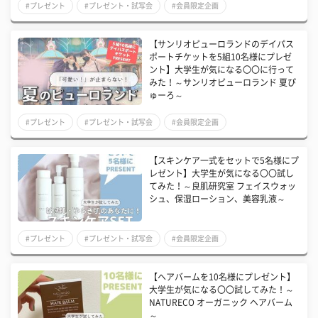
#プレゼント
#プレゼント・試写会
#会員限定企画
【サンリオピューロランドのデイパス
ポートチケットを5組10名様にプレゼ
ント】大学生が気になる〇〇に行って
みた！～サンリオピューロランド 夏ぴ
ゅーろ～
#プレゼント
#プレゼント・試写会
#会員限定企画
【スキンケア一式をセットで5名様にプ
レゼント】大学生が気になる〇〇試し
てみた！～良肌研究室 フェイスウォッ
シュ、保湿ローション、美容乳液～
#プレゼント
#プレゼント・試写会
#会員限定企画
【ヘアバームを10名様にプレゼント】
大学生が気になる〇〇試してみた！～
NATURECO オーガニック ヘアバーム
～