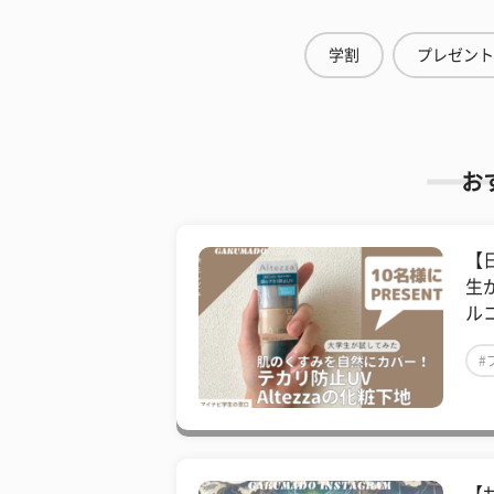
学割
プレゼント
お
【
生
ル
#