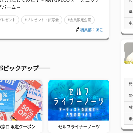
る〇〇試してみた！～NATURECO オーガニック
アバーム～
募
プレゼント
#プレゼント・試写会
#会員限定企画
申
編集部：あこ
部ピックアップ
開
開
募
申
の窓口 限定クーポン
セルフライナーノーツ