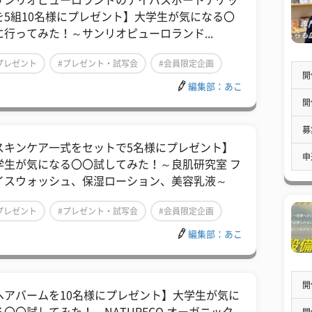
サンリオピューロランドのデイパスポートチケッ
を5組10名様にプレゼント】大学生が気になる〇
に行ってみた！～サンリオピューロランド...
プレゼント
#プレゼント・試写会
#会員限定企画
開
編集部：あこ
開
募
スキンケア一式をセットで5名様にプレゼント】
申
学生が気になる〇〇試してみた！～良肌研究室 フ
イスウォッシュ、保湿ローション、美容乳液～
プレゼント
#プレゼント・試写会
#会員限定企画
編集部：あこ
開
ヘアバームを10名様にプレゼント】大学生が気に
開