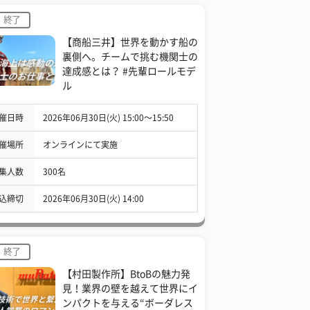
終了
【商船三井】世界を動かす船の
裏側へ。チームで挑む機関士の
達成感とは？ #先輩ロールモデ
ル
催日時
2026年06月30日(火) 15:00〜15:50
催場所
オンラインにて実施
集人数
300名
込締切
2026年06月30日(火) 14:00
終了
【村田製作所】BtoBの魅力発
見！業界の壁を越えて世界にイ
ンパクトを与える“ボーダレス