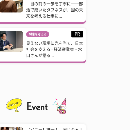
「目の前の一歩を丁寧に──部
活で磨いたタフネスが、国の未
来を考える仕事に...
PR
将来を考える
見えない現場に光を当て、日本
社会を支える - 経済産業省・水
口さんが語る...
【ソニー】誰一人、同じキャリ