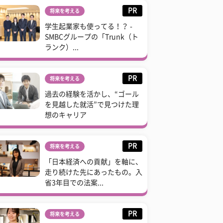
PR
将来を考える
学生起業家も使ってる！？ -
SMBCグループの「Trunk（ト
ランク）...
PR
将来を考える
過去の経験を活かし、“ゴール
を見越した就活”で見つけた理
想のキャリア
PR
将来を考える
「日本経済への貢献」を軸に、
走り続けた先にあったもの。入
省3年目での法案...
PR
将来を考える