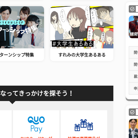
開
ターンシップ特集
すれみの大学生あるある
開
募
申
なってきっかけを探そう！