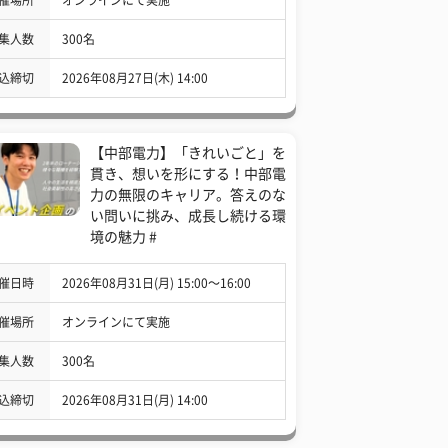
集人数
300名
込締切
2026年08月27日(木) 14:00
【中部電力】「きれいごと」を
貫き、想いを形にする！中部電
力の無限のキャリア。答えのな
い問いに挑み、成長し続ける環
境の魅力 #
催日時
2026年08月31日(月) 15:00〜16:00
催場所
オンラインにて実施
集人数
300名
込締切
2026年08月31日(月) 14:00