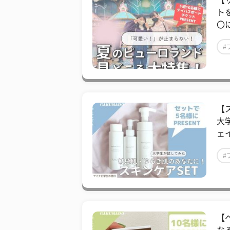
【
ト
〇
#
【
大
ェ
#
【