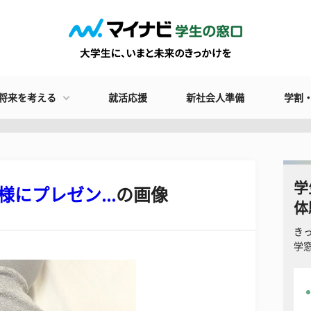
将来を考える
就活応援
新社会人準備
学割
学
にプレゼン...
の画像
体
き
学