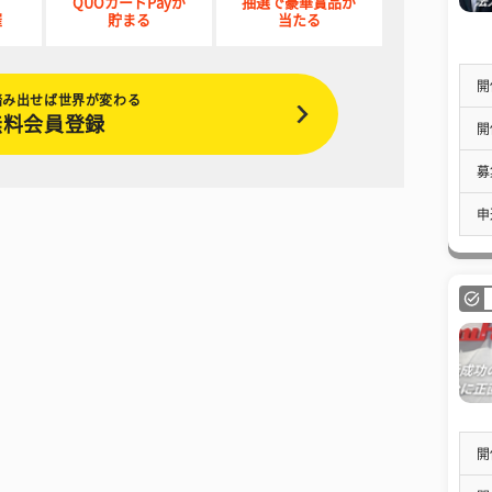
QUOカードPayが
抽選で豪華賞品が
催
貯まる
当たる
開
踏み出せば世界が変わる
無料会員登録
開
募
申
開