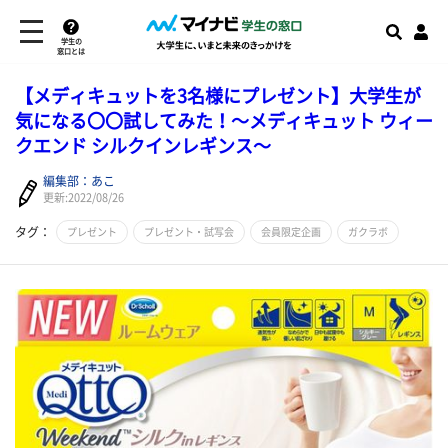
学生の
窓口とは
【メディキュットを3名様にプレゼント】大学生が
気になる〇〇試してみた！～メディキュット ウィー
クエンド シルクインレギンス～
編集部：あこ
更新:2022/08/26
タグ：
プレゼント
プレゼント・試写会
会員限定企画
ガクラボ