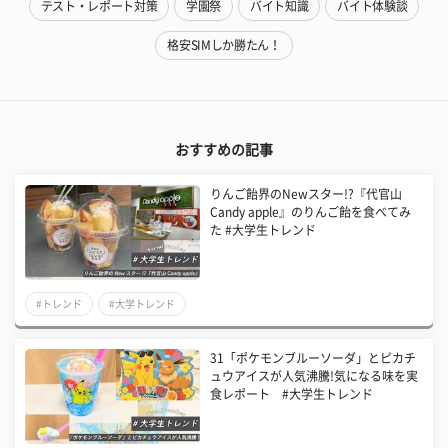
テスト・レポート対策
学園祭
バイト知識
バイト体験談
格安SIMしか勝たん！
おすすめの記事
りんご飴界のNewスター!?『代官山
Candy apple』のりんご飴を食べてみ
た #大学生トレンド
#トレンド
#大学トレンド
31「ポケモンブルーソーダ」とピカチ
ュウアイスが人気沸騰!気になる味を実
食レポート #大学生トレンド