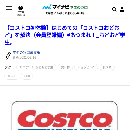
学生の
窓口とは
【コストコ初体験】はじめての「コストコおどお
ど」を解決（会員登録編）#あつまれ！_おどおど学
生。
学生の窓口編集部
更新:2022/09/16
タグ：
あつまれ！_おどおど学生
買い物
ショッピング
食べ物
暮らし
お得