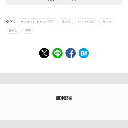
タグ：
あつまれ！_おどおど学生
買い物
ショッピング
食べ物
暮らし
お得
関連記事