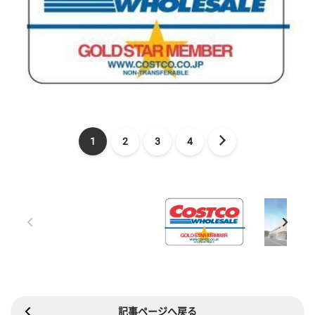
1
2
3
4
記事ページへ戻る