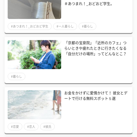
＃あつまれ！_おどおど学生。
#あつまれ！_おどおど学生
#一人暮らし
#暮らし
「京都の宝泉院」「近所のカフェ」つ
らいときや疲れたときに行きたくなる
「自分だけの場所」ってどんなとこ？
#暮らし
お金をかけずに愛情かけて！ 彼女とデ
ートで行ける無料スポット５選
#恋愛
#恋人
#彼氏